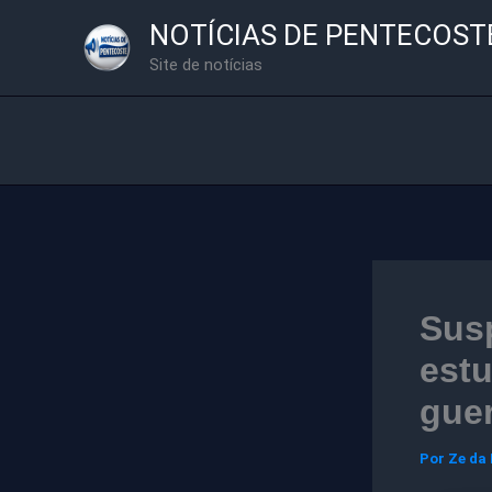
Ir
NOTÍCIAS DE PENTECOST
para
Site de notícias
o
conteúdo
Susp
est
guer
Por
Ze da