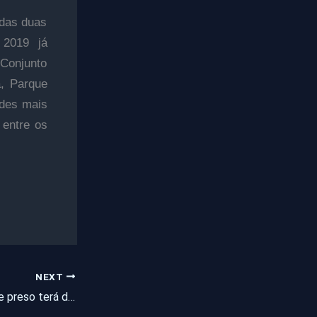
 das duas
 2019 já
 Conjunto
a, Parque
ades mais
 entre os
NEXT
Camilo sanciona lei e preso terá de pagar R$ 169 mensais por tornozeleira eletrônica