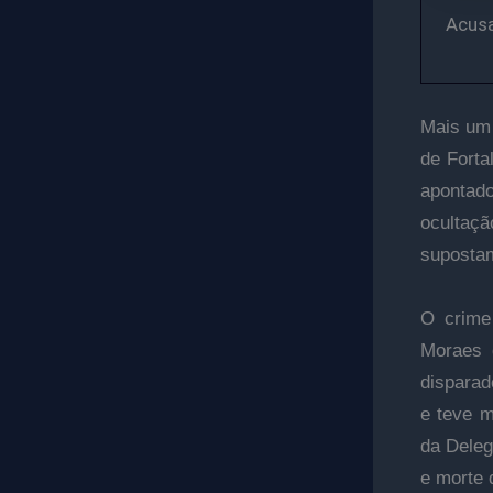
Acusa
Mais um 
de Forta
apontado
ocultaçã
supostam
O crime
Moraes d
disparad
e teve m
da Deleg
e morte 