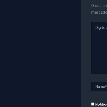
O seu en
marcad
Digite
aqui...
Name*
Notifiq