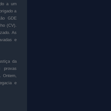
ado a um
brigado a
cção GDE
lho (CV).
izado. As
avadas e
stiça da
u provas
”. Ontem,
egacia e