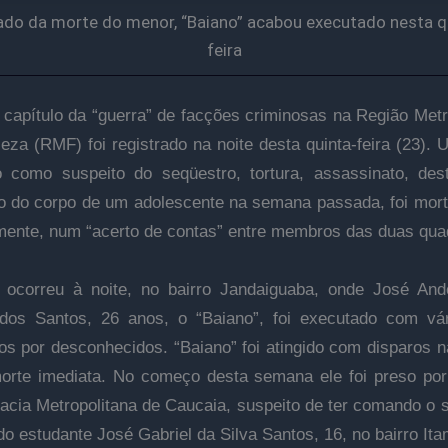
do da morte do menor, “Baiano” acabou executado nesta q
feira
capítulo da “guerra” de facções criminosas na Região Metr
leza (RMF) foi registrado na noite desta quinta-feira (23).
 como suspeito do seqüestro, tortura, assassinato, des
o do corpo de um adolescente na semana passada, foi morto
ente, num “acerto de contas” entre membros das duas quad
 ocorreu à noite, no bairro Jandaiguaba, onde José And
os Santos, 26 anos, o “Baiano”, foi executado com vár
os por desconhecidos. “Baiano” foi atingido com disparos 
orte imediata. No começo desta semana ele foi preso por 
acia Metropolitana de Caucaia, suspeito de ter comando o 
do estudante José Gabriel da Silva Santos, 16, no bairro Ita