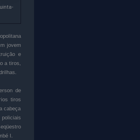
uinta-
opolitana
 Um jovem
truição e
 a tiros,
rilhas.
erson de
ios tiros
na cabeça
policiais
seqüestro
mbé I.