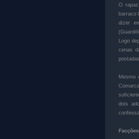
O rapaz
barraco 
dizer e
(Guardiõ
Logo dep
cenas d
postadas
Mesmo c
Comarca
suficien
dois ad
confessa
Facções