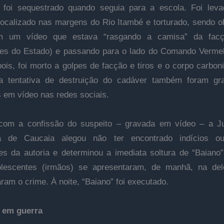
 foi sequestrado quando seguia para a escola. Foi lev
localizado nas margens do Rio Itambé e torturado, sendo o
m um vídeo que estava “rasgando a camisa” da fa
es do Estado) e passando para o lado do Comando Verme
ois, foi morto a golpes de facção e tiros e o corpo carbon
a tentativa de destruição do cadáver também foram gr
 em vídeo nas redes sociais.
om a confissão do suspeito – gravada em vídeo – a Ju
 de Caucaia alegou não ter encontrado indícios o
tes da autoria e determinou a imediata soltura de “Baiano
olescentes (irmãos) se apresentaram, de manhã, na del
ram o crime. À noite, “Baiano” foi executado.
 em guerra