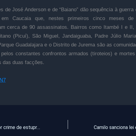
s de José Anderson e de “Baiano” dão sequência à guerra
 em Caucaia que, nestes primeiros cinco meses de
ram cerca de 90 assassinatos. Bairros como Itambé I e II,
itano (Picuí), São Miguel, Jandaiguaba, Padre Júlio Mari
Parque Guadalajara e o Distrito de Jurema são as comunid
 pelos constantes confrontos armados (tiroteios) e mortes
 das duas facções.
CN7
Mãe é presa por crime de estupro contra a própria filha de 12 anos, em Fortim, no Ceará