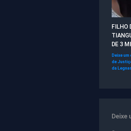
FILHO 
TIANG
DE 3 M
Deixe um
de Justiç
da Legna
Deixe 