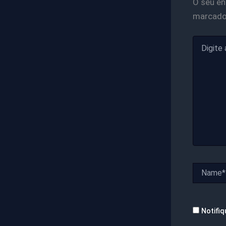
O seu en
marcad
Digite
aqui...
Name*
Notifiq