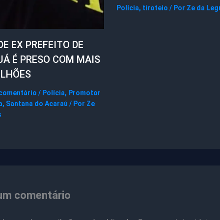
Polícia
,
tiroteio
/ Por
Ze da Leg
DE EX PREFEITO DE
UÁ É PRESO COM MAIS
ILHÕES
 comentário
/
Polícia
,
Promotor
a
,
Santana do Acaraú
/ Por
Ze
s
um comentário