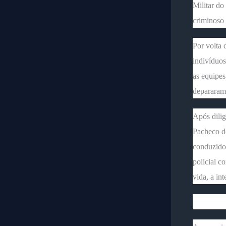
Militar do
criminoso
Por volta 
indivíduos
as equipes
depararam
Após dilig
Pacheco do
conduzido
policial c
vida, a in