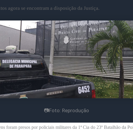
tos agora se encontram a disposição da Justiça.
📷Foto: Reprodução
s foram presos por policiais militares da 1ª Cia do 23º Batalhão da Pol