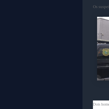
Os suspei
Dois homen