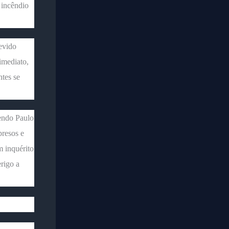
 incêndio
devido
imediato,
ntes se
sendo Paulo
presos e
 inquérito
rigo a