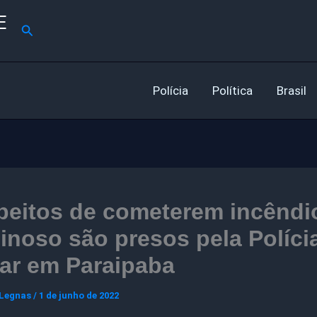
E
Pesquisar
Polícia
Política
Brasil
peitos de cometerem incêndi
inoso são presos pela Políci
tar em Paraipaba
 Legnas
/
1 de junho de 2022