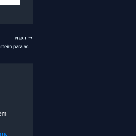
NEXT
Homem finge ser carteiro para assaltar casas em Fortaleza
mem
ste
,