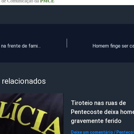
a de Comunicação da
PMCE
Mulher é morta na frente de familiares no interior do Ceará
 relacionados
Tiroteio nas ruas de
Pentecoste deixa ho
gravemente ferido
Deixe um comentário
/
Penteco