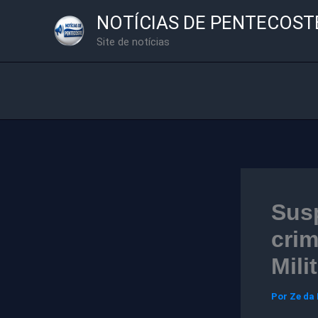
Ir
NOTÍCIAS DE PENTECOST
para
Site de notícias
o
conteúdo
Sus
crim
Mili
Por
Ze da