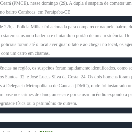
 Ceará (PMCE), nesse domingo (29). A dupla é suspeita de cometer um
 no bairro Camboas, em Paraipaba-CE.
de 22h, a Polícia Militar foi acionada para comparecer naquele bairro, 
 estarem causando baderna e chutando o portão de uma residência. De 
 policiais foram até o local averiguar o fato e ao chegar no local, os age
 com um carro em chamas.
ências na região, os suspeitos foram rapidamente identificados, como 
s Santos, 32, e José Lucas Silva da Costa, 24. Os dois homens foram 
s à Delegacia Metropolitana de Caucaia (DMC), onde foi instaurado um
om base nos crimes de dano, ameaça e por causar incêndio expondo a pe
tegridade física ou o patrimônio de outrem.