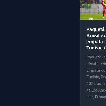
Paquetá 
Brasil s
empata 
Tunísia 
Paquetá Is
Pênalti e Br
Empata co
Tunísia, F
2025 com 
na Era Ance
Lille, Franç