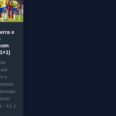
erra e
ó
com
(1×1)
ola
asil
m a
echando
Dúvidas
lotti
a – A […]