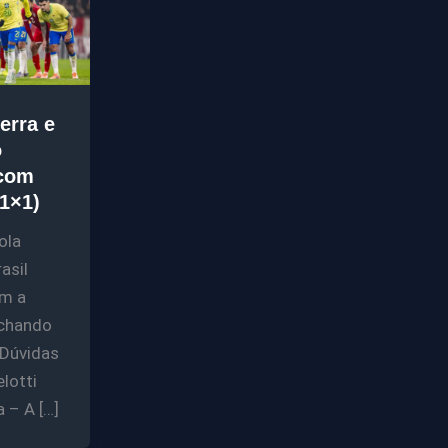
erra e
ó
com
(1×1)
ola
asil
m a
echando
Dúvidas
lotti
a – A […]