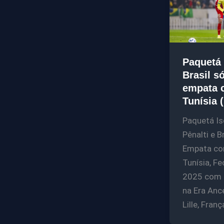
Paquetá 
Brasil s
empata 
Tunísia 
Paquetá Is
Pênalti e Br
Empata co
Tunísia, F
2025 com 
na Era Ance
Lille, Franç