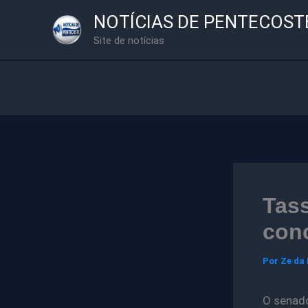
Ir
NOTÍCIAS DE PENTECOST
para
Site de notícias
o
conteúdo
Tass
conc
Por
Ze da
O senado