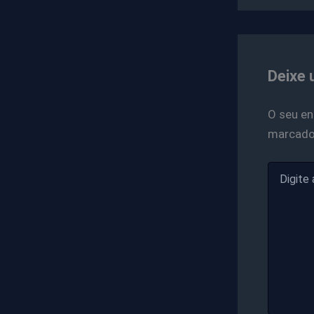
Deixe 
O seu en
marcad
Digite
aqui...