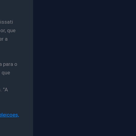
issati
or, que
er a
a para o
u que
. ”A
leicoes,