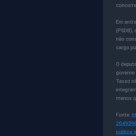
concorre
Em entre
(PSDB), 
não cons
cargo púb
O deputa
governo 
Tasso nã
integran
menos qu
Fonte:
h
2049396
publico.