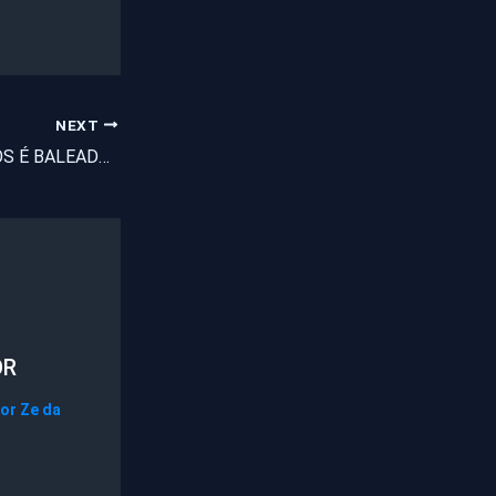
NEXT
MENINA DE 11 ANOS É BALEADA DENTRO DE ESCOLA PÚBLICA NA CAPITAL
OR
Por
Ze da