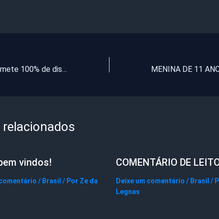
Ciro Gomes promete 100% de disposição para Dilma e fala no “erro mais estúpido da vida”
 relacionados
bem vindos!
COMENTÁRIO DE LEIT
 comentário
/
Brasil
/ Por
Ze da
Deixe um comentário
/
Brasil
/ 
Legnas