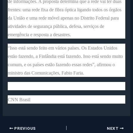
de informações. A proposta determina que a rede vai ter duas
frentes: uma rede fixa de fibra óptica ligando todos os órgãos
da União e uma rede móvel apenas no Distrito Federal para
atividades de segurança pública, defesa, serviços de
emergência e resposta a desastres.
“Isso está sendo feito em vários países. Os Estados Unidos
estão fazendo, a Finlândia está fazendo. Isso está sendo muito
comum, e os países estão fazendo essas redes”, afirmou o
ministro das Comunicações, Fabio Faria.
CNN Brasil
PREVIOUS
NEXT