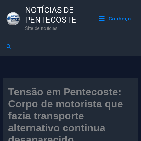
Ir
NOTÍCIAS DE
para
PENTECOSTE
Conheça
o
Site de notícias
conteúdo
Pesquisar
Tensão em Pentecoste:
Corpo de motorista que
fazia transporte
alternativo continua
desaparecido