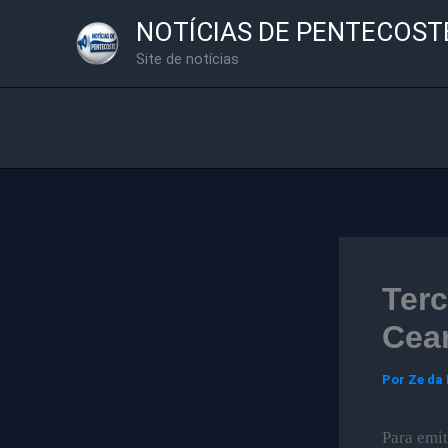
Ir
NOTÍCIAS DE PENTECOST
para
Site de notícias
o
conteúdo
Terc
Cear
Por
Ze da
Para emit