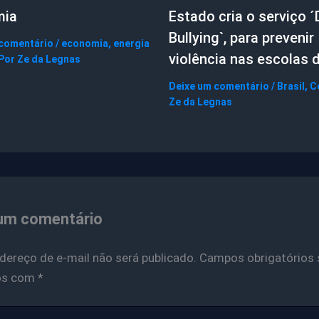
mia
Estado cria o serviço ´
Bullying`, para prevenir
 comentário
/
economia
,
energia
violência nas escolas 
 Por
Ze da Legnas
Deixe um comentário
/
Brasil
,
C
Ze da Legnas
um comentário
dereço de e-mail não será publicado.
Campos obrigatórios 
os com
*