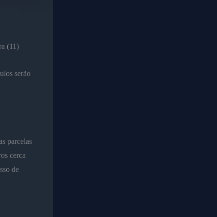
a (11)
ulos serão
s parcelas
os cerca
sso de