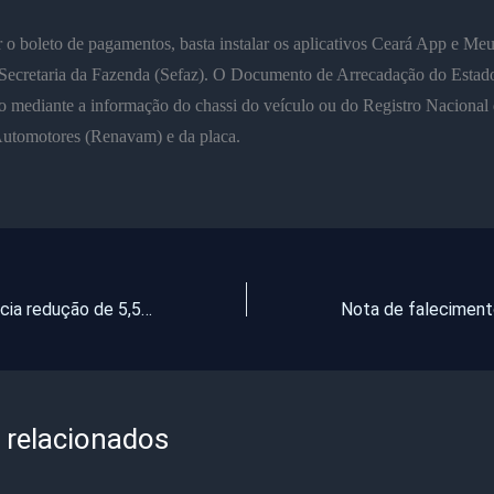
r o boleto de pagamentos, basta instalar os aplicativos Ceará App e M
a Secretaria da Fazenda (Sefaz). O Documento de Arrecadação do Esta
o mediante a informação do chassi do veículo ou do Registro Nacional
Automotores (Renavam) e da placa.
Petrobras anuncia redução de 5,58% no preço do gás de cozinha
 relacionados