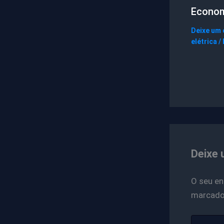
Econo
Deixe um
elétrica
/
Deixe 
O seu en
marcad
Digite