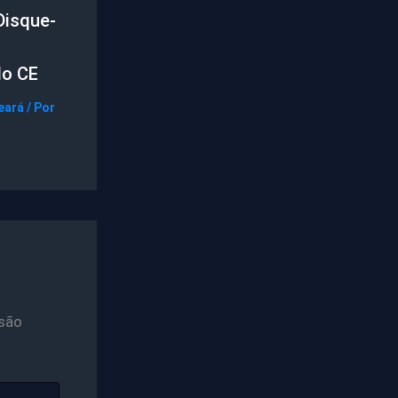
Disque-
do CE
eará
/ Por
são