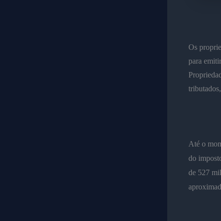
Os proprie
para emiti
Propriedad
tributados
Até o mom
do imposto
de 527 mil
aproximad