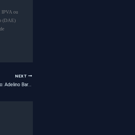
eu IPVA ou
do (DAE)
 de
NEXT
Nota de falecimento: Adelino Barbosa de Sousa