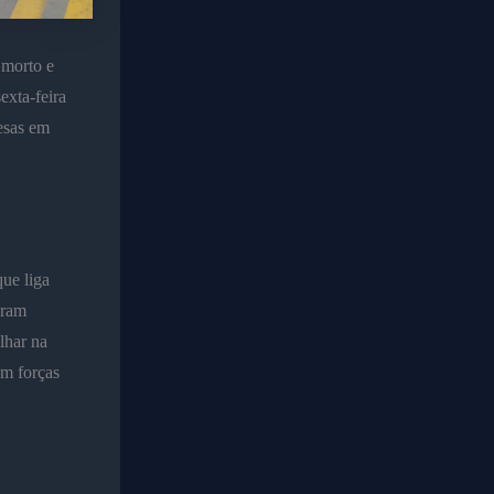
morto e
exta-feira
esas em
ue liga
oram
lhar na
am forças