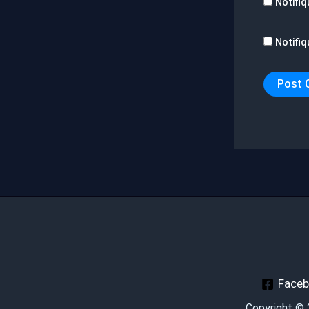
Notifiq
Notifiq
Face
Copyright ©