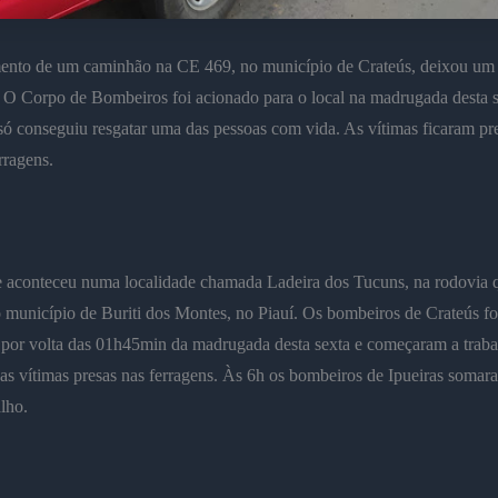
nto de um caminhão na CE 469, no município de Crateús, deixou um 
 O Corpo de Bombeiros foi acionado para o local na madrugada desta s
só conseguiu resgatar uma das pessoas com vida. As vítimas ficaram pr
rragens.
e aconteceu numa localidade chamada Ladeira dos Tucuns, na rodovia q
 município de Buriti dos Montes, no Piauí. Os bombeiros de Crateús f
por volta das 01h45min da madrugada desta sexta e começaram a traba
s vítimas presas nas ferragens. Às 6h os bombeiros de Ipueiras somar
alho.