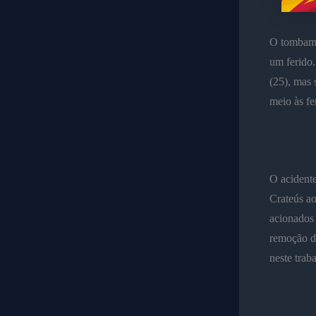
O tombame
um ferido.
(25), mas 
meio às fe
O acident
Crateús ao
acionados 
remoção da
neste trab