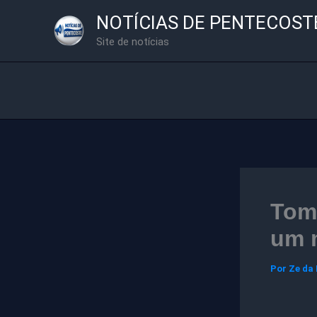
Ir
NOTÍCIAS DE PENTECOST
para
Site de notícias
o
conteúdo
Tom
um m
Por
Ze da