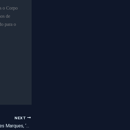
as o Corpo
nos de
do para o
NEXT
Após liminar de Nunes Marques, ‘fichas sujas’ vão ao TSE