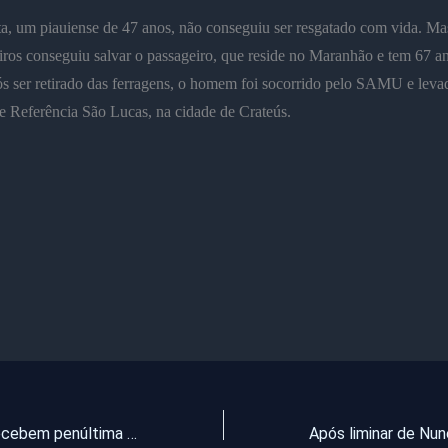
a, um piauiense de 47 anos, não conseguiu ser resgatado com vida. M
os conseguiu salvar o passageiro, que reside no Maranhão e tem 67 a
s ser retirado das ferragens, o homem foi socorrido pelo SAMU e leva
e Referência São Lucas, na cidade de Crateús.
Beneficiários recebem penúltima parcela do auxílio emergencial na próxima segunda-feira