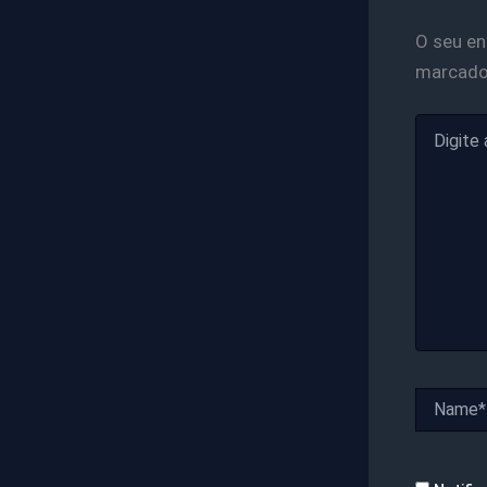
O seu en
marcad
Digite
aqui...
Name*