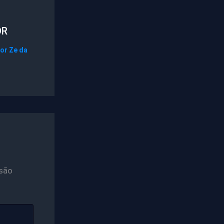
OR
Por
Ze da
são