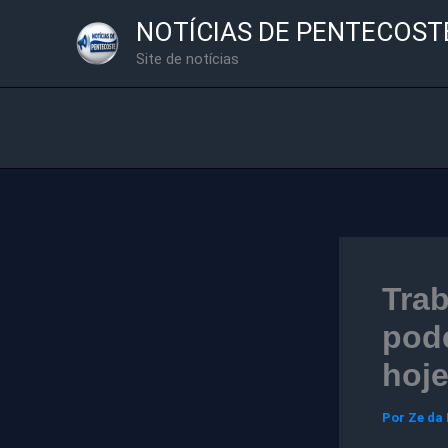
Ir
NOTÍCIAS DE PENTECOST
para
Site de notícias
o
conteúdo
Trab
pode
hoj
Por
Ze da