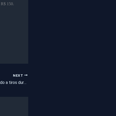
 R$ 150.
NEXT
Homem é assassinado a tiros durante arrastão no interior do Ceará