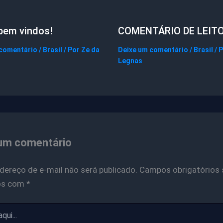
bem vindos!
COMENTÁRIO DE LEIT
 comentário
/
Brasil
/ Por
Ze da
Deixe um comentário
/
Brasil
/ 
Legnas
um comentário
dereço de e-mail não será publicado.
Campos obrigatórios 
os com
*