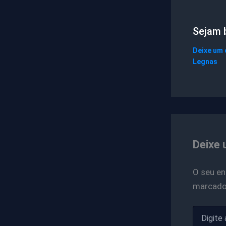
Sejam 
Deixe um
Legnas
Deixe 
O seu en
marcad
Digite
aqui...