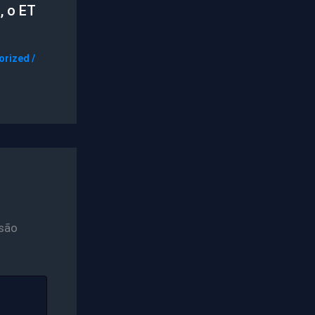
, o ET
orized
/
são