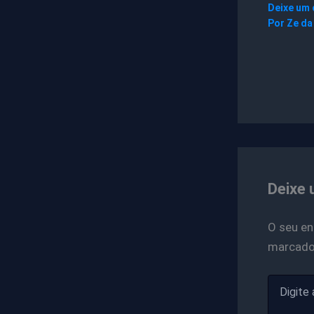
Deixe um
Por
Ze da
Deixe 
O seu en
marcad
Digite
aqui...