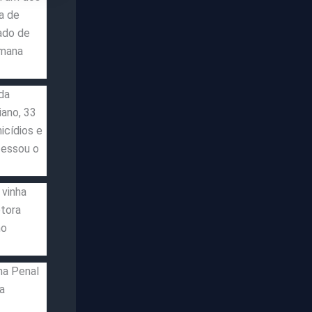
a de
ado de
emana
da
iano, 33
icídios e
fessou o
 vinha
tora
no
ma Penal
a