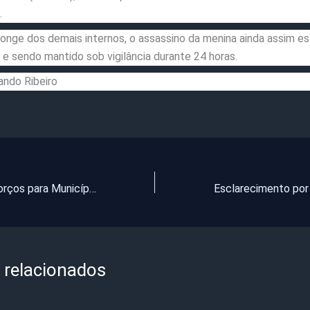
.
onge dos demais internos, o assassino da menina ainda assim e
e sendo mantido sob vigilância durante 24 horas.
ando Ribeiro
PM enviará reforços para Municípios onde a disputa eleitoral vem sendo marcada por atentados, ameaças e assassinatos
 relacionados