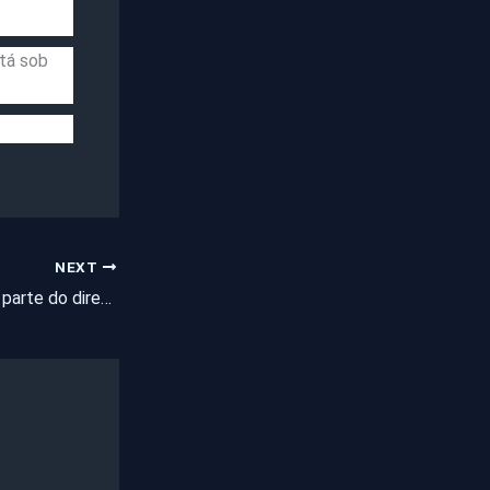
stá sob
NEXT
Esclarecimento por parte do diretor do Hospital de Pentecoste