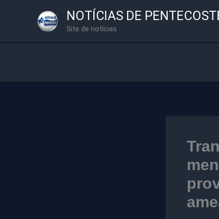
Ir
NOTÍCIAS DE PENTECOST
para
Site de notícias
o
conteúdo
Tran
meni
pro
ame