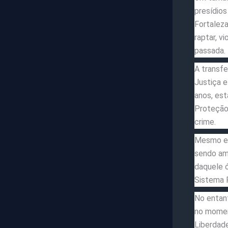
presídios
Fortaleza
raptar, v
passada.
A transfe
Justiça e
anos, est
Proteção
crime.
Mesmo es
sendo am
daquele ó
Sistema P
No entant
no momen
Liberdade