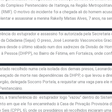
 do Complexo Penitenciário de Itaitinga, na Região Metropolitan
 (RMF). O motivo do incidente foi a chegada ali do homem acus
iolentar e assassinar a menina Rakelly Matias Alves, 7 anos, na s
rência do estuprador e assassino foi autorizada pela Secretaria 
 da Cidadania (Sejus). O preso, José Leonardo Vasconcelos Grac
ava desde o último sábado num dos xadrezes da Divisão de Hom
 à Pessoa (DHPP), no Bairro de Fátima, em Fortaleza, onde con
tado recolhido numa cela isolada dos demais presos, Leonardo
eaçado de morte nas dependências da DHPP, o que levou a dire
rgão, delegada Socorro Portela, a requisitar uma vaga para ele 
enitenciário.
o, a transferência do estuprador logo “vazou” dentro do Siste
to em que ele foi encaminhado à Casa de Privação Provisória d
 Seis (CPPL 6), onde os presidiários ali recolhidos iniciaram uma