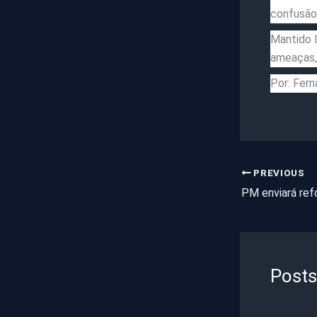
confusão
Mantido l
ameaças, 
Por: Fern
PREVIOUS
Posts