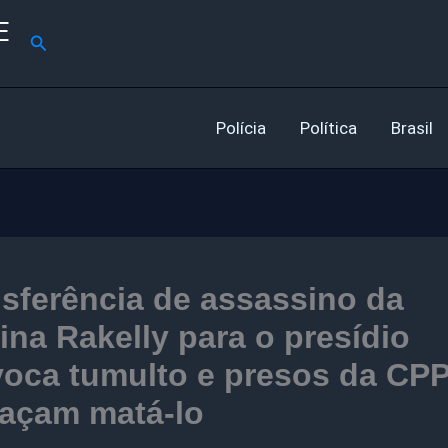
E
Pesquisar
Polícia
Política
Brasil
sferência de assassino da
na Rakelly para o presídio
voca tumulto e presos da CP
açam matá-lo