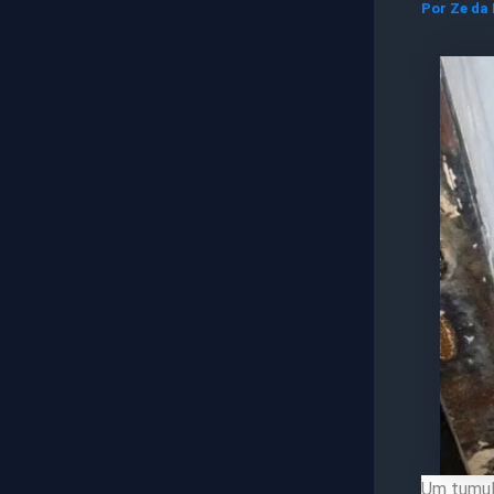
Por
Ze da
Um tumul