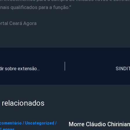
onais qualificados para a função.”
rtal Ceará Agora
TSE deve decidir sobre extensão da Lei da Ficha Limpa
SINDIT
 relacionados
 comentário
/
Uncategorized
/
Morre Cláudio Chirinian
 Legnas