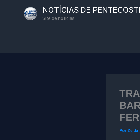
Ir
NOTÍCIAS DE PENTECOST
para
Site de notícias
o
conteúdo
TRA
BAR
FER
Por
Ze da