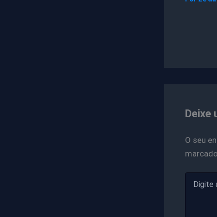
Deixe 
O seu en
marcad
Digite
aqui...