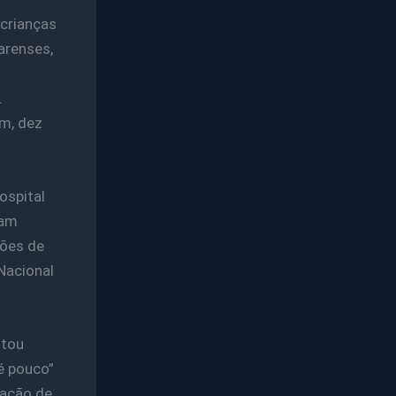
 crianças
arenses,
.
m, dez
ospital
ram
ções de
Nacional
stou
é pouco”
tação de