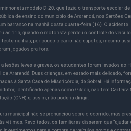
minhoneta modelo D-20, que fazia o transporte escolar de
pública de ensino do município de Ararendá, nos Sertões Ce
um barranco na manhã desta quarta-feira (16). O acidente
u às 11h, quando o motorista perdeu o controle do veículo
testemunhas, por pouco o carro não capotou, mesmo assi
oram jogados pra fora.
a lesões leves e graves, os estudantes foram levados ao H
l de Ararendá. Duas crianças, em estado mais delicado, fo
adas à Santa Casa de Misericórdia, de Sobral. Há informa
ndutor, identificado apenas como Gilson, não tem Carteira 
tação (CNH) e, assim, não poderia dirigir.
tura municipal não se pronunciou sobre o ocorrido, mas pre
às vítimas. Revoltados, os familiares disseram que “ajudar 
m investimentos para a compra de veículos novos e contra