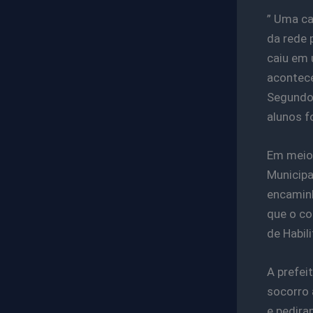
” Uma ca
da rede 
caiu em 
acontece
Segundo 
alunos f
Em meio 
Municipa
encaminh
que o co
de Habili
A prefei
socorro 
e pedira