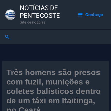
Ir
NOTÍCIAS DE
para
PENTECOSTE
Conheça
o
Site de notícias
conteúdo
Pesquisar
Três homens são presos
com fuzil, munições e
coletes balísticos dentro
de um táxi em Itaitinga,
no Ceará