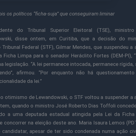
is os políticos “ficha-suja” que conseguiram liminar
dente do Tribunal Superior Eleitoral (TSE), ministro
wski, disse ontem, em Curitiba, que a decisão do min
Tribunal Federal (STF), Gilmar Mendes, que suspendeu a 
a Ficha Limpa para o senador Heráclito Fortes (DEM-PI), 
na legislação. “A lei permanece intocada, permanece rígida, 
lendo”, afirmou. “Por enquanto não há questionamento
ionalidade da lei.”
o otimismo de Lewandowski, o STF voltou a suspender a 
ontem, quando o ministro José Roberto Dias Toffoli concede
ndo a uma deputada estadual atingida pela Lei da Ficha
de concorrer na eleição deste ano. Maria Isaura Lemos (PD
 candidatar, apesar de ter sido condenada numa ação civi