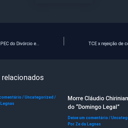
Senado aprova PEC do Divórcio e PEC da Juventude
 relacionados
 comentário
/
Uncategorized
/
Morre Cláudio Chirinian
 Legnas
do “Domingo Legal”
Deixe um comentário
/
Uncateg
Por
Ze da Legnas