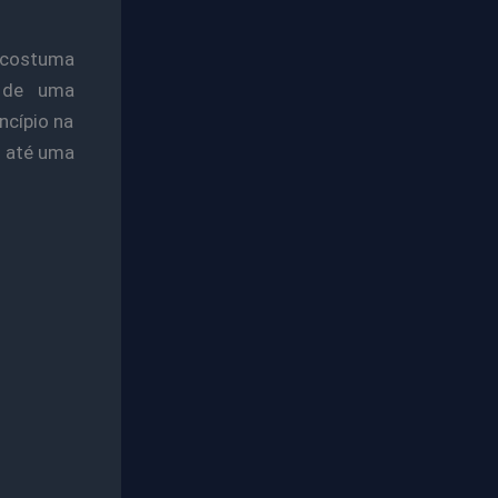
 costuma
 de uma
ncípio na
o até uma