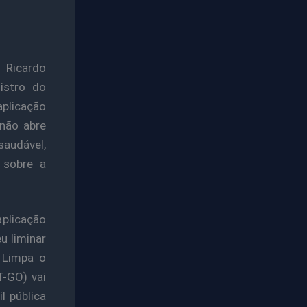
 Ricardo
istro do
aplicação
“não abre
saudável,
 sobre a
aplicação
u liminar
 Limpa o
T-GO) vai
l pública