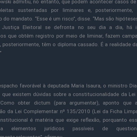
wski admitiu, no entanto, que podem acontecer casos de
leitas sustentadas por liminares e, posteriormente,
 do mandato. “Esse é um risco”, disse. “Mas são hipótes
 Justiça Eleitoral se defronta no seu dia a dia, há 
os que obtêm registro por meio de liminar, fazem camp
e, posteriormente, têm o diploma cassado. É a realidade d
”
spacho favorável à deputada Maria Isaura, o ministro Dia
u que existem dúvidas sobre a constitucionalidade da Lei
“Como obter dictum (para argumentar), aponto que a
ão da Lei Complementar nº 135/2010 (Lei da Ficha Limp
nstitucional é matéria que exige reflexão, porquanto e
nta elementos jurídicos passíveis de question
mente relevantes”, afirmou.