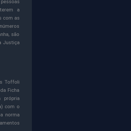
 pessoas
 terem a
es com as
inúmeros
anha, são
a Justiça
s Toffoli
 da Ficha
 própria
a) com o
ssa norma
amentos