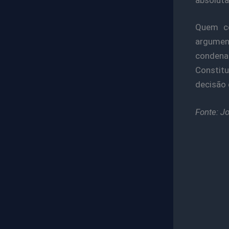
Quem co
argume
condenaç
Constitu
decisão 
Fonte: J