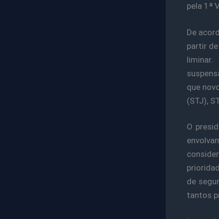
pela 1ª 
De acord
partir d
liminar.
suspensã
que novo
(STJ), S
O presid
envolvam
consider
priorida
de segur
tantos p