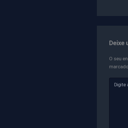
Deixe 
O seu en
marcad
Digite
aqui...