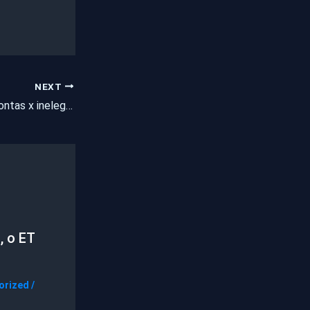
NEXT
TCE x rejeição de contas x inelegibilidade
, o ET
orized
/