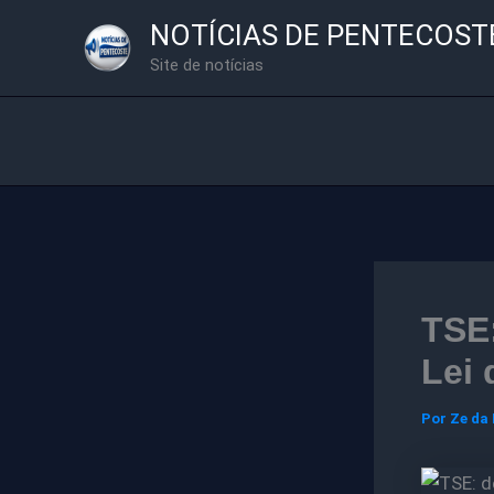
Ir
NOTÍCIAS DE PENTECOST
para
Site de notícias
o
conteúdo
TSE:
Lei 
Por
Ze da