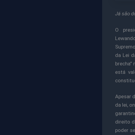
Já são do
O presi
Lewando
Supremo 
da Lei d
brecha” 
está va
constituc
Apesar d
da lei, 
garanti
direito 
poder se