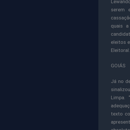
Lewando
serem e
cassação
quais a
candidat
eleitos 
Eleitoral.
GOIÁS
Já no de
sinalizo
Limpa. 
adequaç
texto co
aprese
absoluta