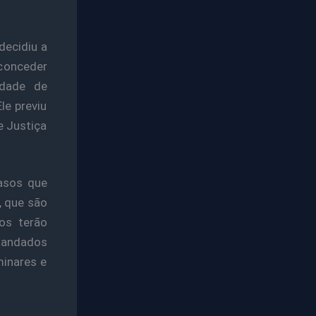
decidiu a
 conceder
lidade de
le previu
e Justiça
casos que
, que são
sos terão
 mandados
minares e