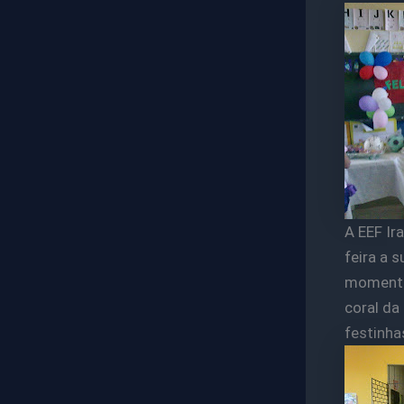
A EEF Ir
feira a 
momento 
coral da 
festinha