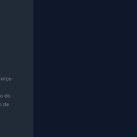
terça-
ão do
m de