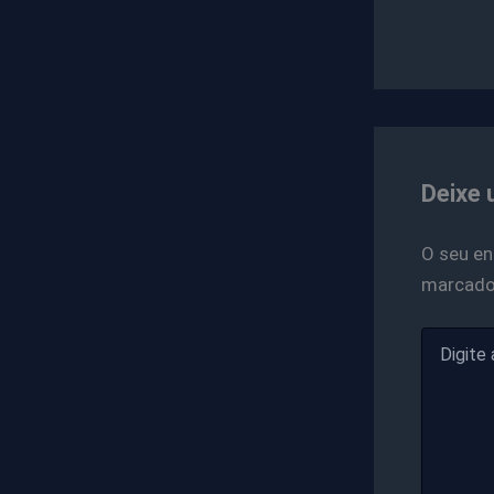
Deixe 
O seu en
marcad
Digite
aqui...