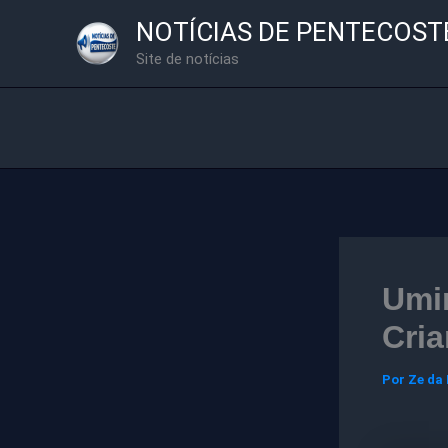
Ir
NOTÍCIAS DE PENTECOST
para
Site de notícias
o
conteúdo
Umir
Cri
Por
Ze da