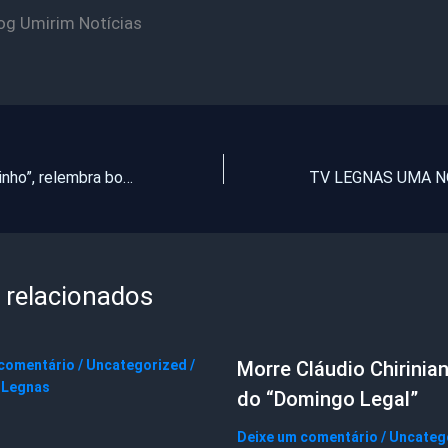
og Umirim Notícias
“Parecia um anjinho”, relembra bombeiro que resgatou bebê abandonado em Campo Grande
 relacionados
 comentário
/
Uncategorized
/
Morre Cláudio Chirinian
 Legnas
do “Domingo Legal”
Deixe um comentário
/
Uncateg