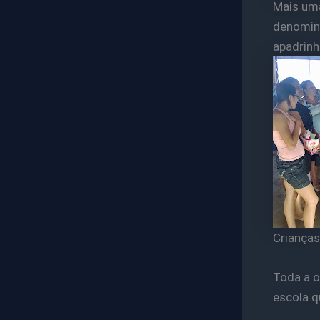
Mais uma
denomina
apadrin
Crianças
Toda a o
escola q