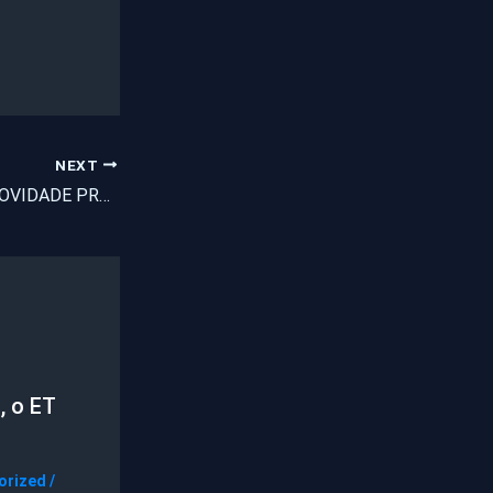
NEXT
TV LEGNAS UMA NOVIDADE PRA VOCÊ
, o ET
orized
/