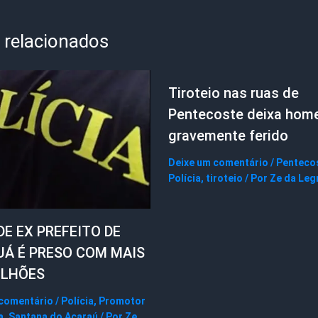
 relacionados
Tiroteio nas ruas de
Pentecoste deixa ho
gravemente ferido
Deixe um comentário
/
Penteco
Polícia
,
tiroteio
/ Por
Ze da Leg
DE EX PREFEITO DE
UÁ É PRESO COM MAIS
ILHÕES
 comentário
/
Polícia
,
Promotor
a
,
Santana do Acaraú
/ Por
Ze