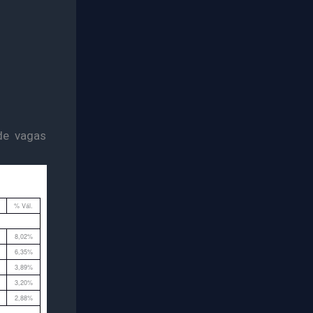
de vagas
% Vál.
8,02%
6,35%
3,89%
3,20%
2,88%