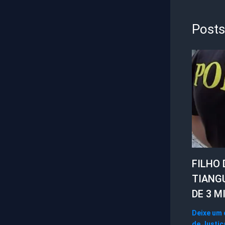
Posts
FILHO 
TIANG
DE 3 M
Deixe um
de Justiç