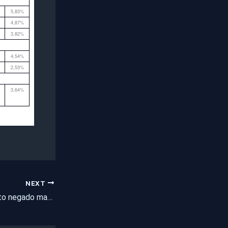
5,83%
4,87%
3,82%
4,54%
2,53%
3,64%
NEXT
Deus no Jornal: Parto negado mata mãe e bebê em Pentecoste