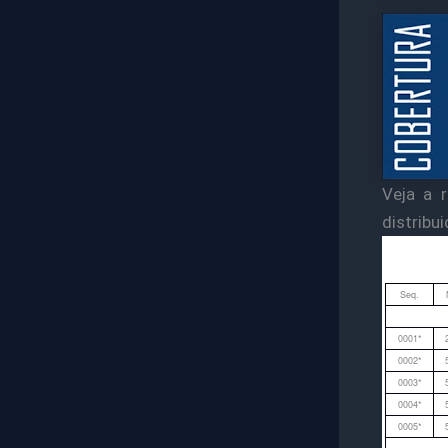
Veja a 
distribu
Seq.
0001*
0002*
0003*
0004*
0005*