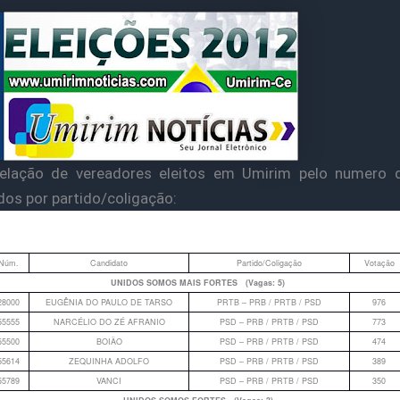
relação de vereadores eleitos em Umirim pelo numero 
idos por partido/coligação:
Núm.
Candidato
Partido/Coligação
Votação
UNIDOS SOMOS MAIS FORTES (Vagas: 5)
28000
EUGÊNIA DO PAULO DE TARSO
PRTB – PRB / PRTB / PSD
976
55555
NARCÉLIO DO ZÉ AFRANIO
PSD – PRB / PRTB / PSD
773
55500
BOIÃO
PSD – PRB / PRTB / PSD
474
55614
ZEQUINHA ADOLFO
PSD – PRB / PRTB / PSD
389
55789
VANCI
PSD – PRB / PRTB / PSD
350