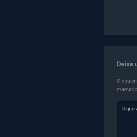
Deixe 
O seu en
marcad
Digite
aqui...