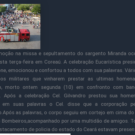
moção na missa e sepultamento do sargento Miranda oco
sta terça-feira em Coreaú. A celebração Eucarística presi
one, emocionou e confortou a todos com sua palavras. Vár
os militares que vinharem prestar as ultimas homen
o, morto ontem segunda (10) em confronto com ba
s. Após a celebração Cel. Gilvandro prestou sua hom
, em suas palavras o Cel. disse que a corporação p
o.Após as palavras, o corpo seguiu em cortejo em cima do
e Bombeiros,acompanhado por uma multidão de amigos. To
stacamento de policia do estado do Ceará estavam presen