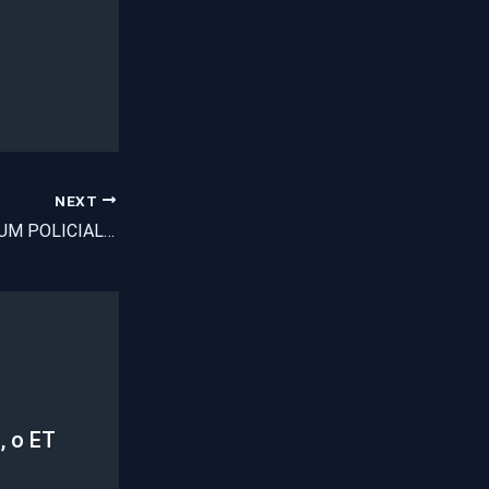
NEXT
MENINA FILHA DE UM POLICIAL DO COTAM É EXECUTADA A TIROS EM FORTALEZA.
, o ET