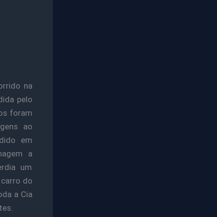
rrido na
dida pelo
ios foram
agens ao
ndido em
enagem a
erdia um
 carro do
da a Cia
tes.