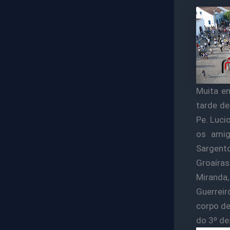
Muita e
tarde de
Pe. Luci
os amig
Sargent
Groaíra
Miranda
Guerreir
corpo d
do 3º de