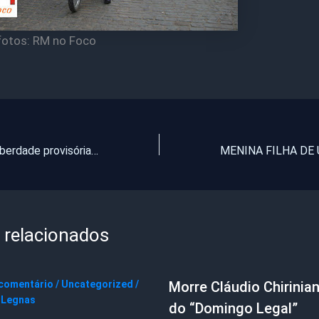
fotos: RM no Foco
TJ-CE revoga liberdade provisória do prefeito afastado de Pacajus
 relacionados
 comentário
/
Uncategorized
/
Morre Cláudio Chirinian
 Legnas
do “Domingo Legal”