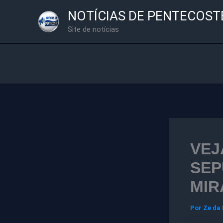
Ir
NOTÍCIAS DE PENTECOST
para
Site de notícias
o
conteúdo
VEJ
SEP
MIR
Por
Ze da