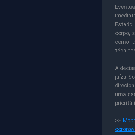
Eventua
imediat
Estado 
corpo, 
como a
técnicas
A decisã
juíza S
direcio
uma das
prioritá
>>
Mapa
coronav