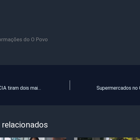
ormações do O Povo
Policiais da 2ª CIA tiram dois maiores e dois menores de circulação em Pentecoste
 relacionados