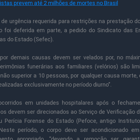
istas prevem até 2 milhões de mortes no Brasil
 de urgência requerida para restrições na prestação d
io foi deferida em parte, a pedido do Sindicato das 
as do Estado (Sefec).
por demais causas devem ser velados por, no máx
erimônias funerárias aos familiares (velórios) são li
não superior a 10 pessoas, por qualquer causa morte,
alizadas exclusivamente no período diurno”.
ocorridos em unidades hospitalares após o fecham
ios devem ser direcionados ao Serviço de Verificação d
u Perícia Forense do Estado (Pefoce, antigo Institut
 Neste período, o corpo deve ser acondicionado em
mento apropriado, “devendo a remoção ser garant