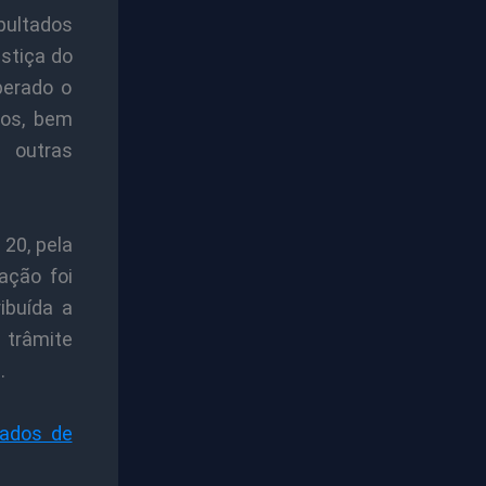
pultados
stiça do
berado o
ios, bem
 outras
 20, pela
ação foi
ibuída a
 trâmite
.
mados de