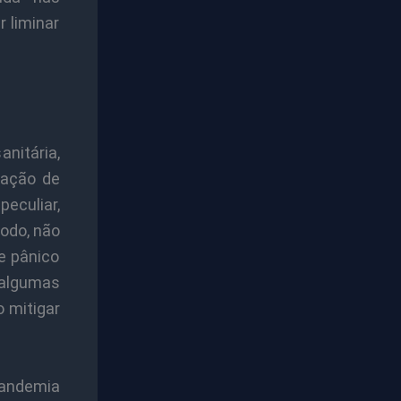
 liminar
anitária,
tuação de
eculiar,
odo, não
e pânico
algumas
o mitigar
pandemia