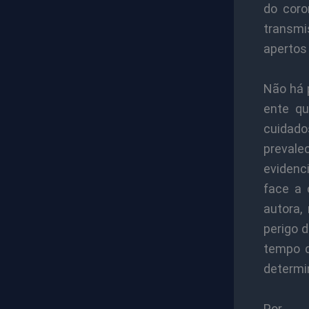
do coro
transmi
apertos 
Não há 
ente qu
cuidado
prevale
evidenci
face a 
autora,
perigo 
tempo d
determin
Por