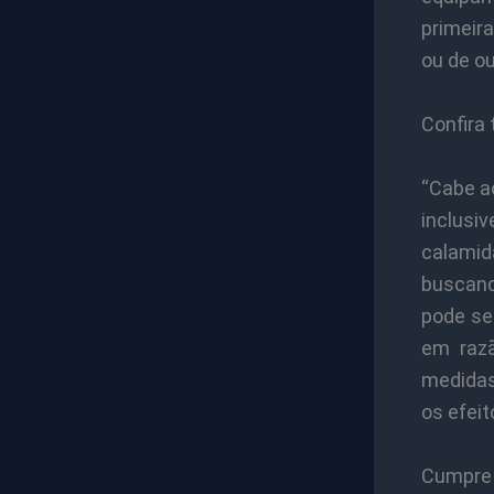
primeir
ou de ou
Confira 
“Cabe ao
inclusiv
calamid
buscand
pode se
em raz
medidas 
os efei
Cumpre 