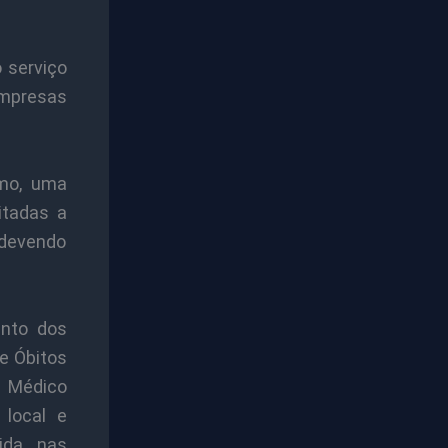
o serviço
Empresas
imo, uma
mitadas a
 devendo
ento dos
e Óbitos
o Médico
 local e
ida nas