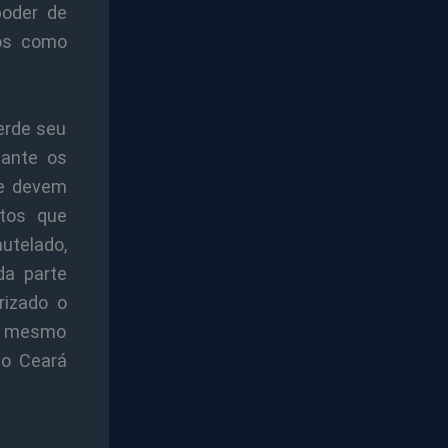
poder de
cos como
erde seu
tante os
de devem
ntos que
autelado,
da parte
rizado o
lo mesmo
do Ceará