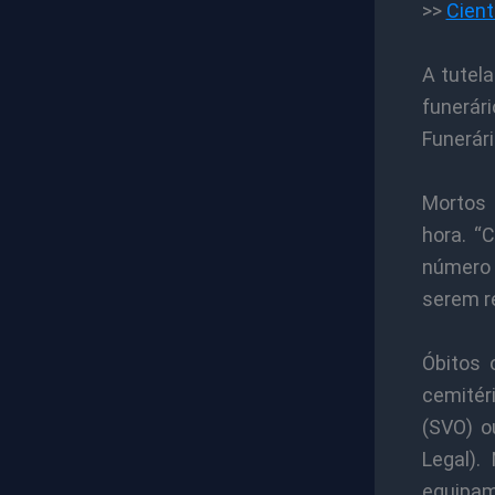
>>
Cient
A tutela
funerár
Funerári
Mortos 
hora. “C
número 
serem re
Óbitos 
cemitér
(SVO) o
Legal).
equipa