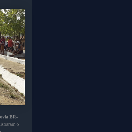
dovia BR-
istraram o
.