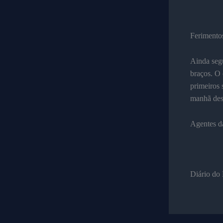
Ferimentos
Ainda segu
braços. O
primeiros 
manhã dest
Agentes da
Diário do