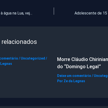
Geral Do Nobel à água na Lua, veja os principais fatos astronômicos de 2020
 relacionados
 comentário
/
Uncategorized
/
Morre Cláudio Chirinian
 Legnas
do “Domingo Legal”
Deixe um comentário
/
Uncateg
Por
Ze da Legnas