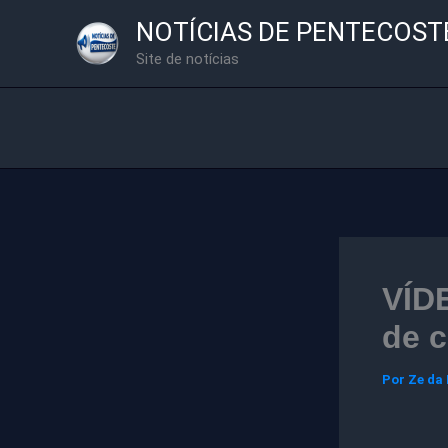
Ir
NOTÍCIAS DE PENTECOST
para
Site de notícias
o
conteúdo
VÍD
de c
Por
Ze da