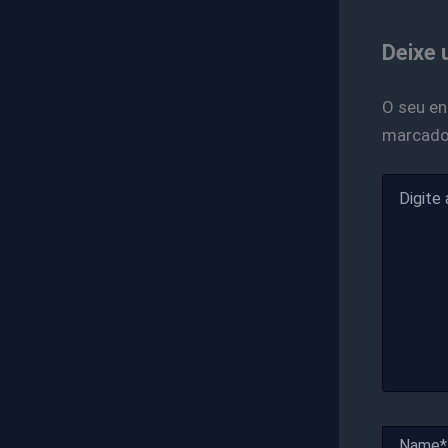
Deixe 
O seu en
marcad
Digite
aqui...
Name*