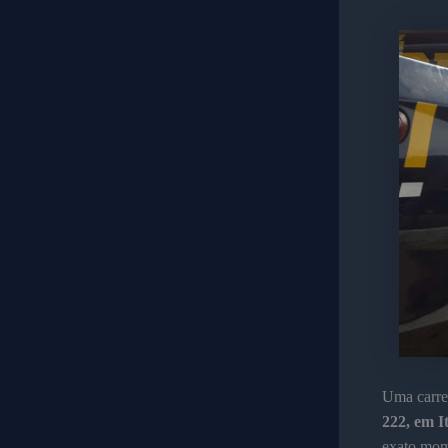
Uma carret
222, em I
exato mome