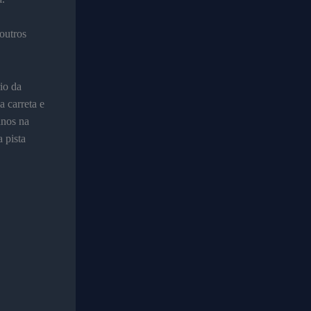
outros
io da
 carreta e
anos na
 pista