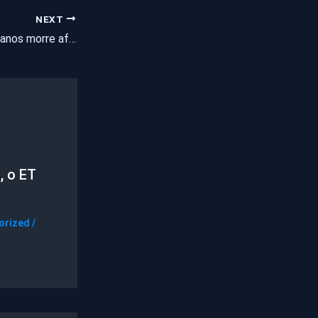
NEXT
Adolescente de 15 anos morre afogado no rio Cocó neste sábado
, o ET
orized
/