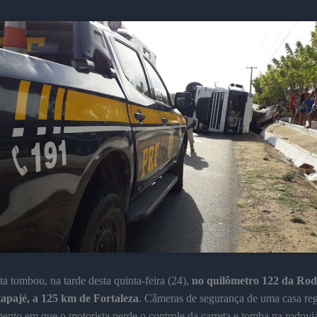
a tombou, na tarde desta quinta-feira (24),
no quilômetro 122 da Ro
tapajé, a 125 km de Fortaleza
. Câmeras de segurança de uma casa reg
nto em que o motorista perde o controle da carreta e tomba na rodovia