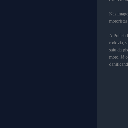
Nas imagen
motoristas
A Polícia 
rodovia, v
saiu da pi
moto. Já o
danificand