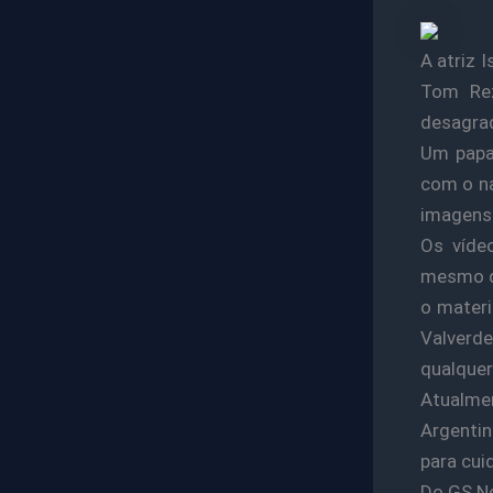
A atriz 
Tom Re
desagrad
Um papar
com o na
imagens
Os víde
mesmo qu
o materi
Valverd
qualque
Atualme
Argentin
para cui
Do GS N