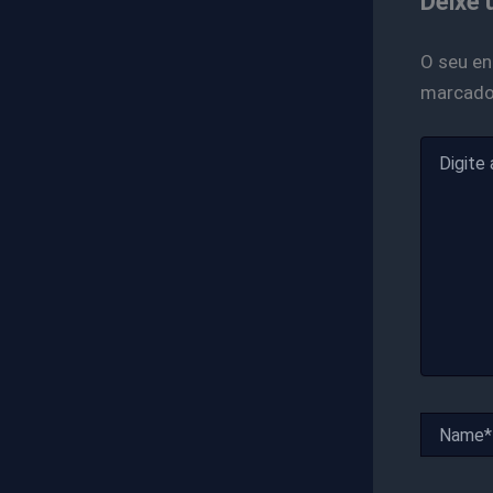
Deixe 
O seu en
marcad
Digite
aqui...
Name*