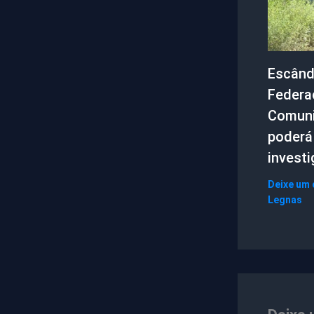
Escând
Federa
Comuni
poderá 
invest
Deixe um
Legnas