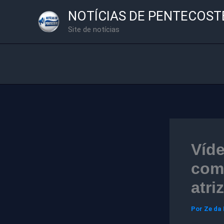
Ir
NOTÍCIAS DE PENTECOST
para
Site de notícias
o
conteúdo
Víde
com
atriz
Por
Ze da