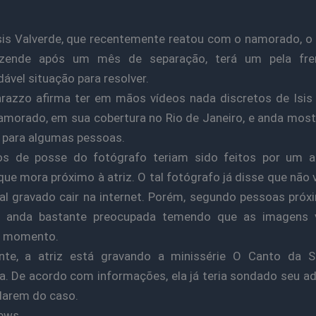
Isis Valverde, que recentemente reatou com o namorado, o
zende após um mês de separação, terá um pela fre
ável situação para resolver.
azzo afirma ter em mãos vídeos nada discretos de Isis
morado, em sua cobertura no Rio de Janeiro, e anda mos
 para algumas pessoas.
os de posse do fotógrafo teriam sido feitos por um 
e mora próximo à atriz. O tal fotógrafo já disse que não v
al gravado cair na internet. Porém, segundo pessoas próxi
e anda bastante preocupada temendo que as imagens
r momento.
nte, a atriz está gravando a minissérie O Canto da Se
a. De acordo com informações, ela já teria sondado seu 
darem do caso.
ews