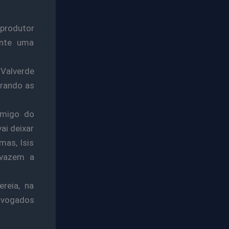
 produtor
nte uma
 Valverde
trando as
amigo do
ai deixar
mas, Isis
 vazem a
reia, na
advogados