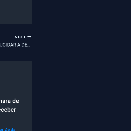
NEXT
PISTAS PODEM ELUCIDAR A DESOVA EM CAUCAIA
mara de
eceber
Por
Ze da