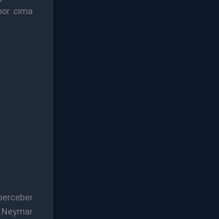
por cima
perceber
. Neymar