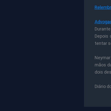
Relembr
Advogad
Durante
Depois 
tentar s
Neymar p
mãos da
dois de
Diário d