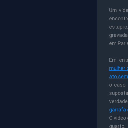
Um víde
encontr
estupro
gravada
em Pari
Em entr
mulher 
ato sem
o caso 
suposta
verdade
garrafa 
O vídeo
quarto