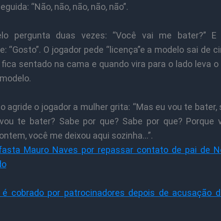
eguida: “Não, não, não, não, não”.
lo pergunta duas vezes: “Você vai me bater?” E
: “Gosto”. O jogador pede “licença”e a modelo sai de c
fica sentado na cama e quando vira para o lado leva o 
 modelo.
 agride o jogador a mulher grita: “Mas eu vou te bater,
vou te bater? Sabe por que? Sabe por que? Porque
 ontem, você me deixou aqui sozinha…”.
fasta Mauro Naves por repassar contato de pai de 
do
é cobrado por patrocinadores depois de acusação 