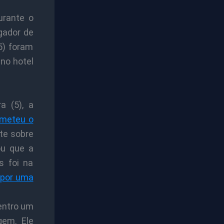
urante o
gador de
5) foram
no hotel
a (5), a
ometeu o
te sobre
ou que a
s foi na
o por uma
entro um
em. Ele