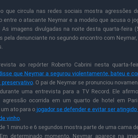
o que circula nas redes sociais mostra agressões d
o entre o atacante Neymar e a modelo que acusa o jo
. As imagens divulgadas na noite desta quarta-feira (
s pela denunciante no segundo encontro com Neymar, 
s.
evista ao repórter Roberto Cabrini nesta quarta-feir
disse que Neymar a segurou violentamente, bateu e c
 preservativo
. O pai de Neymar se pronunciou novamen
durante uma entrevista para a TV Record. Ele afirm
 agressão ocorrida em um quarto de hotel em Pari
 um ato para o
jogador se defender e evitar ser atingid
de vinho
.
 de 1 minuto e 6 segundos mostra parte de uma cama d
. Em determinado momento, Neymar aparece na imag