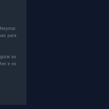
 Neymar.
nas para
egurar as
her e os