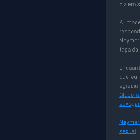
diz em s
A mode
responde
Neymar 
tapa da
Enquanto
que eu 
agrediu
Globo a
advoga
Neymar 
sexual