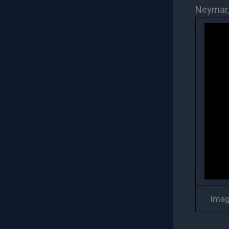
Neymar,
Imag