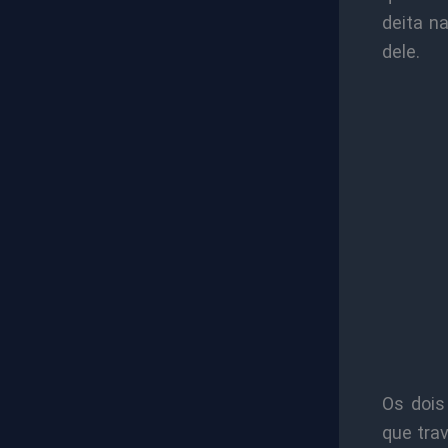
deita n
dele.
Os dois
que tra