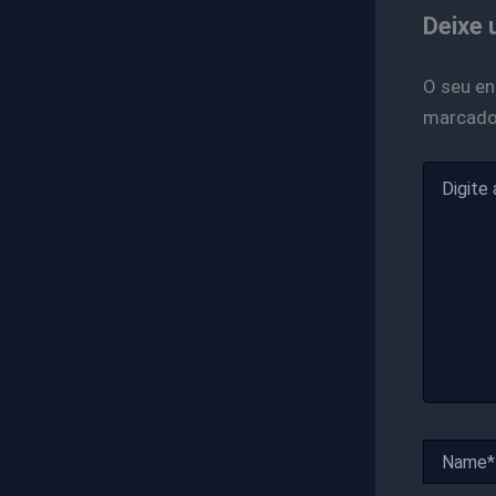
Deixe 
O seu en
marcad
Digite
aqui...
Name*