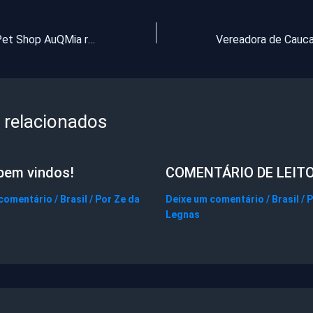
Pentecoste | Pet Shop AuQMia realizará evento neste sábado (08)
 relacionados
bem vindos!
COMENTÁRIO DE LEIT
 comentário
/
Brasil
/ Por
Ze da
Deixe um comentário
/
Brasil
/ 
Legnas