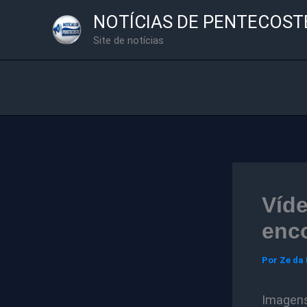
Ir
NOTÍCIAS DE PENTECOST
para
Site de notícias
o
conteúdo
Víd
enc
Por
Ze da
Imagen