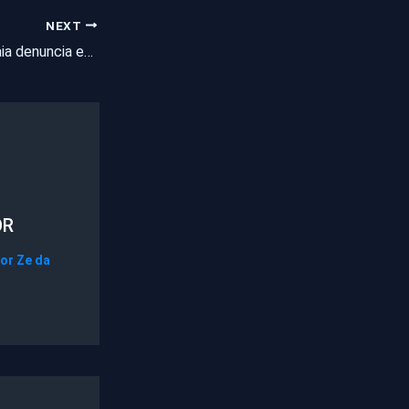
NEXT
Vereadora de Caucaia denuncia existência de advogados fantasmas na Câmara
OR
Por
Ze da