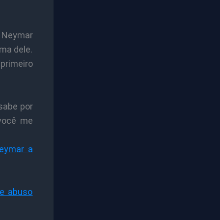
 Neymar
ima dele.
primeiro
 sabe por
 você me
Neymar a
de abuso