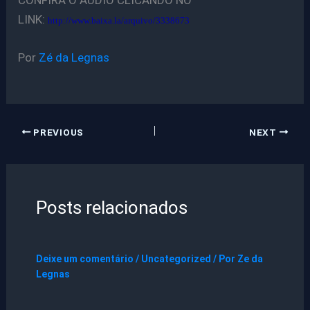
CONFIRA O ÁUDIO CLICANDO NO
LINK:
http://www.baixa.la/arquivo/3338673
Por
Zé da Legnas
PREVIOUS
NEXT
Posts relacionados
Deixe um comentário
/
Uncategorized
/ Por
Ze da
Legnas