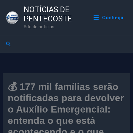
Ir
NOTÍCIAS DE
para
PENTECOSTE
Conheça
o
Site de notícias
conteúdo
Pesquisar
💰 177 mil famílias serão
notificadas para devolver
o Auxílio Emergencial:
entenda o que está
acontecendo e o que