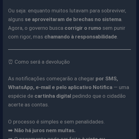
Ou seja: enquanto muitos lutavam para sobreviver,
alguns
se aproveitaram de brechas no sistema
.
Agora, o governo busca
corrigir o rumo
sem punir
com rigor, mas
chamando à responsabilidade
.
⏰ Como será a devolução
As notificações começarão a chegar
por SMS,
WhatsApp, e-mail e pelo aplicativo Notifica
— uma
espécie de
cartinha digital
pedindo que o cidadão
acerte as contas.
O processo é simples e sem penalidades.
➡️
Não há juros nem multas.
➡️ O pagamento pode ser feito
à vista ou