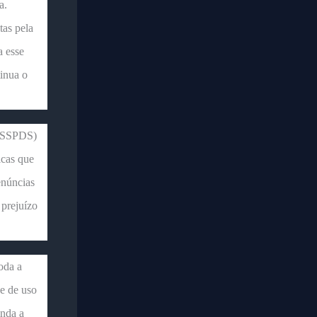
a.
tas pela
a esse
tinua o
 (SSPDS)
icas que
enúncias
 prejuízo
oda a
e de uso
inda a