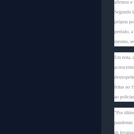
afirmou a 
Segundo in
própria po
período, a
mesmo, se
Em nota, 
acrescento
desrespeit
feitas ao 
ao policia
“Por últim
pandemia t
de levant