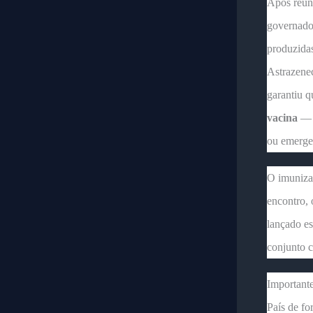
Após reun
governad
produzida
Astrazenec
garantiu 
vacina
— d
ou emerge
O imuniza
encontro, 
lançado es
conjunto c
Importante
País de fo