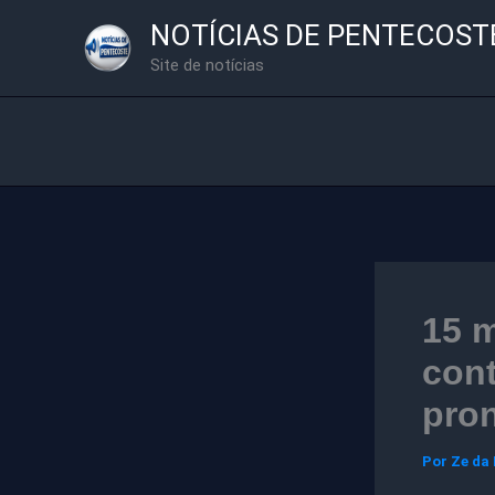
Ir
NOTÍCIAS DE PENTECOST
para
Site de notícias
o
conteúdo
15 m
cont
pron
Por
Ze da