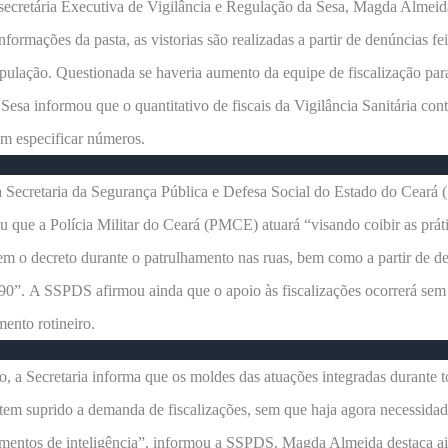
secretária Executiva de Vigilância e Regulação da Sesa, Magda Almeid
formações da pasta, as vistorias são realizadas a partir de denúncias fei
pulação. Questionada se haveria aumento da equipe de fiscalização par
 Sesa informou que o quantitativo de fiscais da Vigilância Sanitária con
m especificar números.
a Secretaria da Segurança Pública e Defesa Social do Estado do Ceará
u que a Polícia Militar do Ceará (PMCE) atuará “visando coibir as prát
em o decreto durante o patrulhamento nas ruas, bem como a partir de d
190”. A SSPDS afirmou ainda que o apoio às fiscalizações ocorrerá sem
mento rotineiro.
o, a Secretaria informa que os moldes das atuações integradas durante t
em suprido a demanda de fiscalizações, sem que haja agora necessidad
amentos de inteligência”, informou a SSPDS. Magda Almeida destaca a