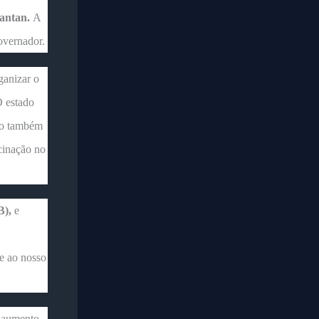
tantan.
A
governador.
ganizar o
O estado
ndo também
acinação no
B),
e
ue ao nosso
o aumento