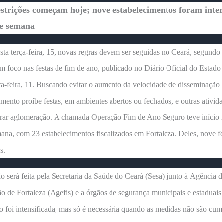
strições começam hoje; nove estabelecimentos foram inte
de semana
esta terça-feira, 15, novas regras devem ser seguidas no Ceará, segundo
m foco nas festas de fim de ano, publicado no Diário Oficial do Estad
ta-feira, 11. Buscando evitar o aumento da velocidade de disseminação
mento proíbe festas, em ambientes abertos ou fechados, e outras ativid
rar aglomeração. A chamada Operação Fim de Ano Seguro teve início 
ana, com 23 estabelecimentos fiscalizados em Fortaleza. Deles, nove 
s.
 será feita pela Secretaria da Saúde do Ceará (Sesa) junto à Agência 
ão de Fortaleza (Agefis) e a órgãos de segurança municipais e estaduais
ão foi intensificada, mas só é necessária quando as medidas não são cum