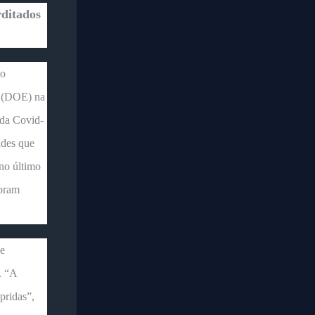
rditados
 o
o (DOE) na
 da Covid-
ades que
no último
foram
de
. “A
pridas”,