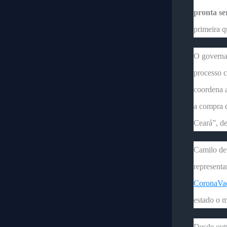
pronta ser
primeira q
O governad
processo c
coordena a
a compra d
Ceará”, de
Camilo de
representa
CoronaVa
estado o m
Desde out