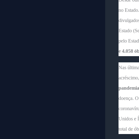
no Estado
divulgados
Estado (Se
pelo Esta
e 4.058 ób
Nas última
acréscimo
pandemi
doença. O 
coronavír
Unidos e Í
total de ó