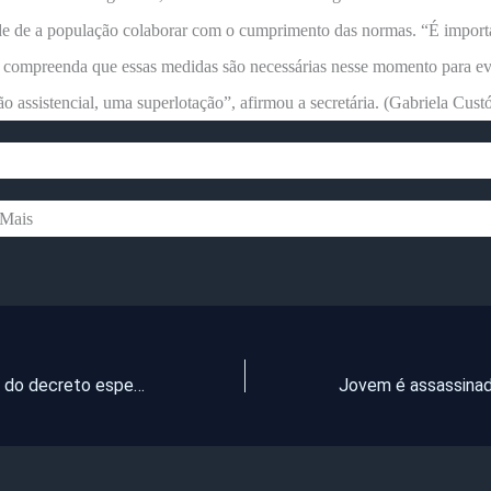
de de a população colaborar com o cumprimento das normas. “É import
 compreenda que essas medidas são necessárias nesse momento para ev
o assistencial, uma superlotação”, afirmou a secretária. (Gabriela Custó
Mais
Novas medidas do decreto especial para as festas de fim de ano entram em vigor nesta terça-feira