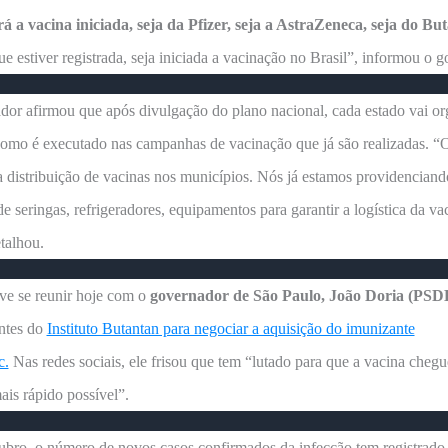
á a vacina iniciada, seja da Pfizer, seja a AstraZeneca, seja do Bu
ue estiver registrada, seja iniciada a vacinação no Brasil”, informou o 
or afirmou que após divulgação do plano nacional, cada estado vai or
omo é executado nas campanhas de vacinação que já são realizadas. “
 distribuição de vacinas nos municípios. Nós já estamos providencia
e seringas, refrigeradores, equipamentos para garantir a logística da v
talhou.
ve se reunir hoje com o
governador de São Paulo, João Doria (PSD
ntes do
Instituto Butantan para negociar a aquisição do imunizante
c.
Nas redes sociais, ele frisou que tem “lutado para que a vacina cheg
ais rápido possível”.
ubro, o número de novos casos confirmados da infecção tem registrad