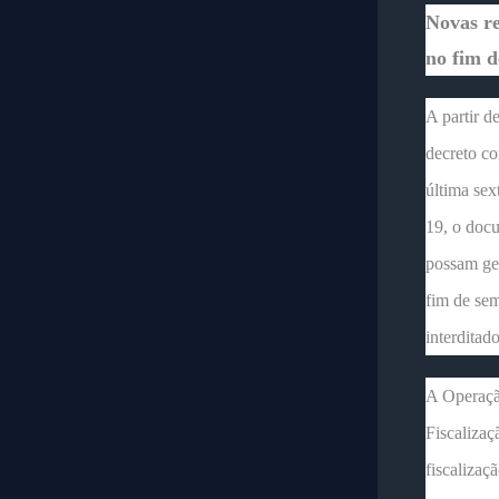
Novas re
no fim 
A partir d
decreto co
última sex
19, o docu
possam ge
fim de sem
interditado
A Operação
Fiscalizaç
fiscalizaç