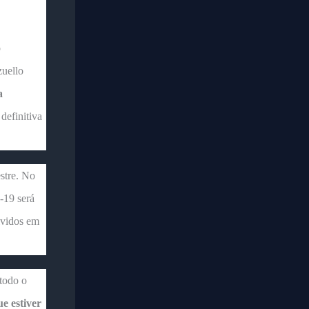
o
zuello
a
definitiva
stre. No
-19 será
lvidos em
todo o
e estiver