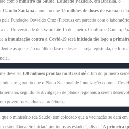
ião com o
ministro da Saúde, Eduardo Pazuello, em Brasília
, o
or
Camilo Santana
anunciou que
15 milhões de doses de vacina
serão
s pela Fundação Oswaldo Cruz (Fiocruz) em parceria com o laboratóri
a e a Universidade de Oxford até 15 de janeiro. Conforme Camilo, Pa
que
a imunização contra a Covid-19 será iniciada tão logo a primeir
entre as que estão na última fase de testes — seja registrada, de forma 
ncial.
nte deve ter
100 milhões prontas no Brasil
até o fim do primeiro seme
o ministro garantiu que o Plano Nacional de Imunização contra a Covid
ta semana, seguido da divulgação de planos regionais a serem desenvo
om governos estaduais e prefeituras.
 que o ministério (da Saúde) tem colocado que a vacinação se dará em 
rma simultânea. Se iniciará por todos os estados”, disse. “
A primeira qu