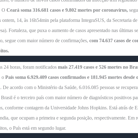
. O
Ceará soma 316.681 casos e 9.802 mortes por coronavírus,
segu
 ontem, 14, às 16h54min pela plataforma IntegraSUS, da Secretaria d
sa). Fortaleza, que puxa o aumento de casos apresentado nas últimas 
do, segue com maior número de confirmações,
com 74.637 casos de co
itos.
s 24 horas, foram notificados
mais 27.419 casos e 526 mortes no Bras
, o
País soma 6.929.409 casos confirmados e 181.945 mortes desde o
a
. De acordo com o Ministério da Saúde, 6.016.085 pessoas se recuper
Brasil é o terceiro país com maior número de diagnósticos positivos pa
us, conforme contagem da Universidade Johns Hopkins. Está atrás de E
ndia, que ocupam a primeira e segunda posição, respectivamente. Em r
bitos, o País está em segundo lugar.