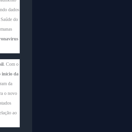
ndo dados
e Saúde do
semanas
ronavírus
il
. Com o
 início da
aram da
ra o novo
stados
elação ao