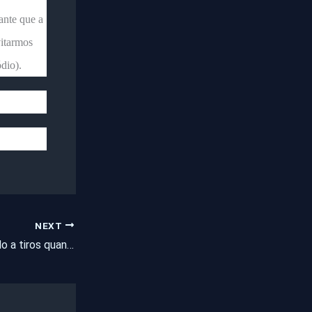
ante que a
itarmos
dio).
NEXT
Jovem é assassinado a tiros quando andava de bicicleta em Fortaleza