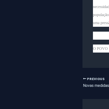
necessida
população
uma pressã
O POVO 
PREVIOUS