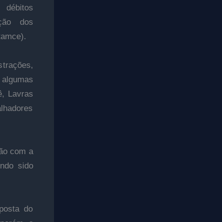
débitos
ção dos
tamce).
strações,
s algumas
ê, Lavras
alhadores
ção com a
endo sido
posta do