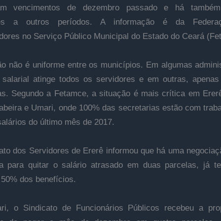
ram vencimentos de dezembro passado e há também 
ntes a outros períodos. A informação é da Federa
dores no Serviço Público Municipal do Estado do Ceará (Fe
ão não é uniforme entre os municípios. Em algumas admini
 salarial atinge todos os servidores e em outras, apena
as. Segundo a Fetamce, a situação é mais crítica em Erer
beira e Umari, onde 100% das secretarias estão com trab
alários do último mês de 2017.
ato dos Servidores de Ererê informou que há uma negocia
ra para quitar o salário atrasado em duas parcelas, já t
 50% dos benefícios.
i, o Sindicato de Funcionários Públicos recebeu a pro