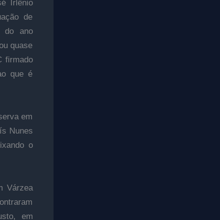
é Irlênio
uação de
o do ano
 ou quase
C firmado
ao que é
bserva em
aís Nunes
ixando o
em Várzea
ontraram
usto, em