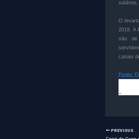
salários
O levant
2018. A 
são de 
servidor
canais d
Fonte: D
PREVIOUS