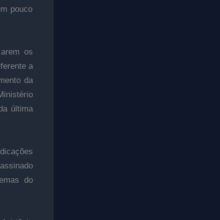
 em pouco
zarem os
ferente a
imento da
inistério
da última
ndicações
 assinado
lemas do