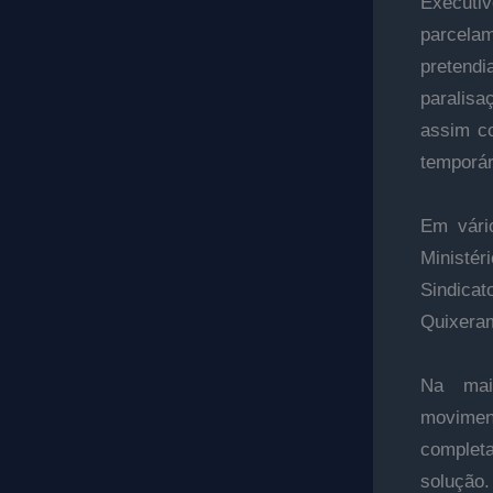
Executi
parcelam
pretend
paralis
assim co
temporár
Em vário
Ministér
Sindica
Quixera
Na mai
moviment
complet
solução.