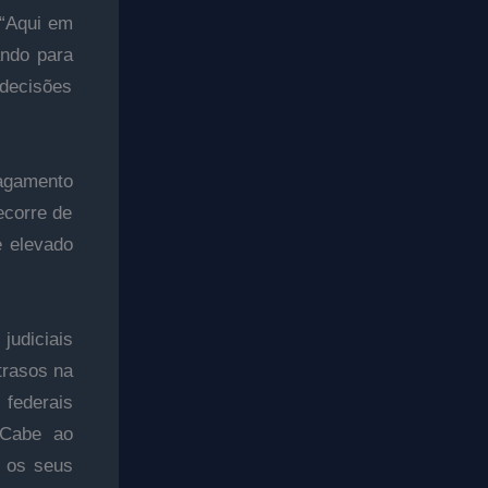
 “Aqui em
ando para
 decisões
pagamento
ecorre de
e elevado
udiciais
trasos na
 federais
 Cabe ao
m os seus