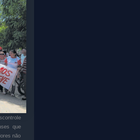
scontrole
nses que
dores não