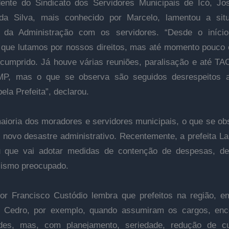
ente do Sindicato dos Servidores Municipais de Icó, Jos
 da Silva, mais conhecido por Marcelo, lamentou a sit
 da Administração com os servidores. “Desde o iníci
que lutamos por nossos direitos, mas até momento pouco
 cumprido. Já houve várias reuniões, paralisação e até TA
P, mas o que se observa são seguidos desrespeitos 
ela Prefeita”, declarou.
aioria dos moradores e servidores municipais, o que se o
 novo desastre administrativo. Recentemente, a prefeita L
u que vai adotar medidas de contenção de despesas, de
lismo preocupado.
or Francisco Custódio lembra que prefeitos na região, 
e Cedro, por exemplo, quando assumiram os cargos, enc
dades, mas, com planejamento, seriedade, redução de c