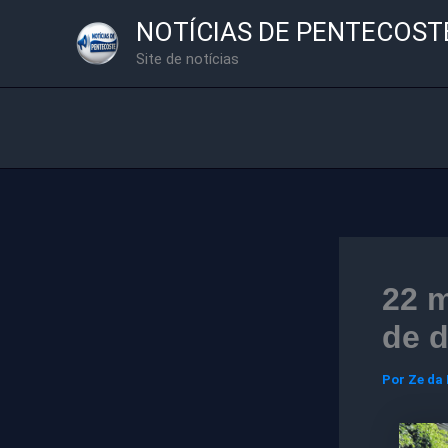
Ir
NOTÍCIAS DE PENTECOST
para
Site de notícias
o
conteúdo
22 m
de 
Por
Ze da