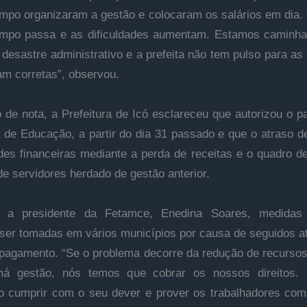
mpo organizaram a gestão e colocaram os salários em dia.
empo passa e as dificuldades aumentam. Estamos caminh
desastre administrativo e a prefeita não tem pulso para as
am corretas”, observou.
 de nota, a Prefeitura de Icó esclareceu que autorizou o 
 de Educação, a partir do dia 31 passado e que o atraso d
ades financeiras mediante a perda de receitas e o quadro d
e servidores herdado de gestão anterior.
 a presidente da Fetamce, Enedina Soares, medidas j
ser tomadas em vários municípios por causa de seguidos a
 pagamento. “Se o problema decorre da redução de recursos
á gestão, nós temos que cobrar os nossos direitos.
o cumprir com o seu dever e prover os trabalhadores co