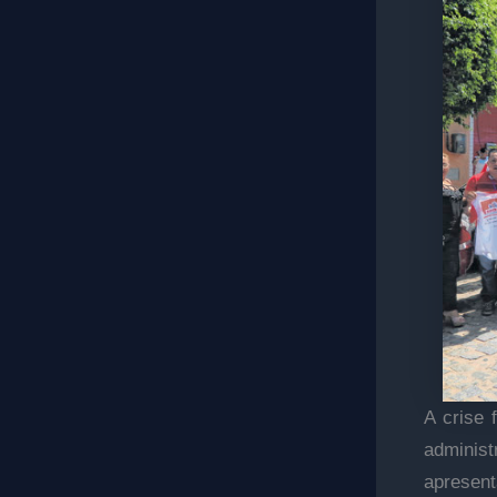
A crise 
adminis
apresent