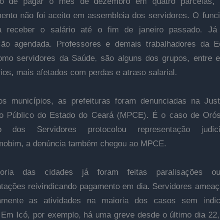
vo de pagar o mês de dezembro em quatro parcelas,
ento não foi aceito em assembleia dos servidores. O func
ia receber o salário até o fim de janeiro passado. J
ação agendada. Professores e demais trabalhadores da E
mo servidores da Saúde, são alguns dos grupos, entre e
ios, mais afetados com perdas e atraso salarial.
s municípios, as prefeituras foram denunciadas na Jus
io Público do Estado do Ceará (MPCE). É o caso de Oró
to dos Servidores protocolou representação judi
mobim, a denúncia também chegou ao MPCE.
oria das cidades já foram feitas paralisações ou
ações reivindicando pagamento em dia. Servidores amea
amente as atividades na maioria dos casos sem indic
 Em Icó, por exemplo, há uma greve desde o último dia 22,