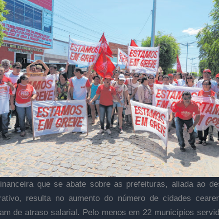
financeira que se abate sobre as prefeituras, aliada ao de
trativo, resulta no aumento do número de cidades ceare
am de atraso salarial. Pelo menos em 22 municípios servi