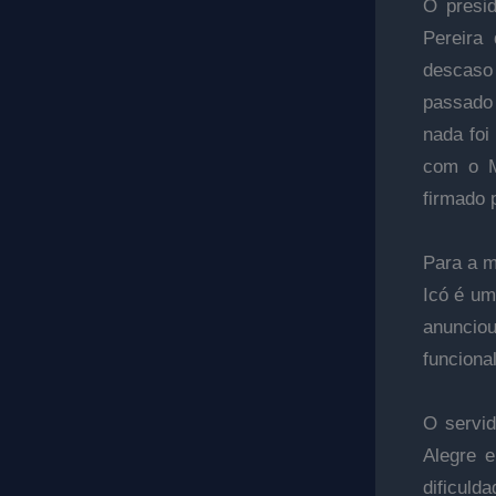
O presid
Pereira
descaso
passado 
nada foi
com o M
firmado p
Para a m
Icó é um
anuncio
funciona
O servid
Alegre 
dificul