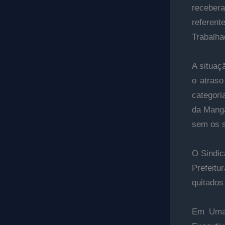
recebe
refere
Trabalha
A situaç
o atraso
categori
da Manga
sem os s
O Sindic
Prefeitu
quitados
Em Umar