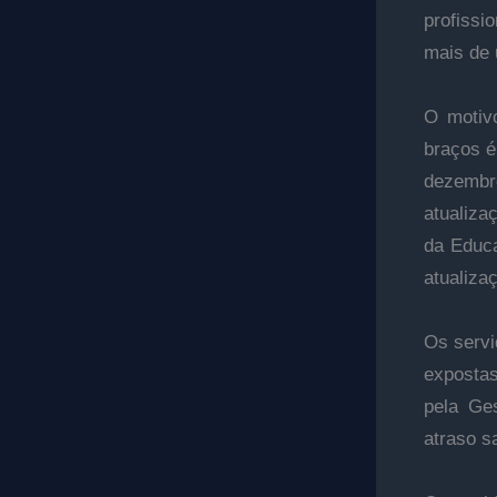
profissi
mais de 
O motiv
braços é
dezembro
atualiza
da Educa
atualiza
Os servi
expostas
pela Ge
atraso sa