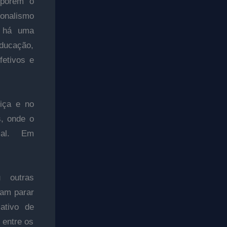
 porém o
ionalismo
á há uma
ducação,
fetivos e
tiça e no
s, onde o
cial. Em
 outras
çam parar
ativo de
 entre os