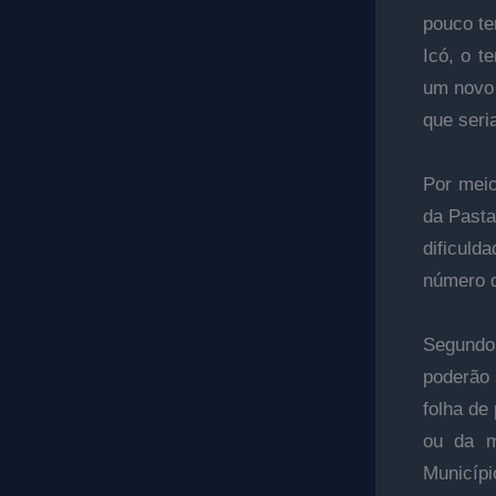
pouco te
Icó, o t
um novo 
que seri
Por meio
da Pasta
dificuld
número d
Segundo
poderão 
folha de
ou da m
Municípi