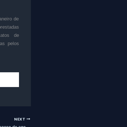
aneiro de
prestadas
catos de
ias pelos
NEXT