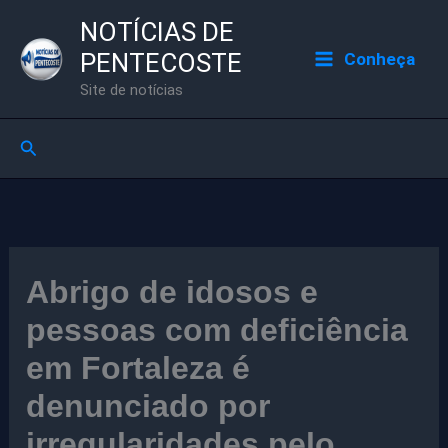
Ir
NOTÍCIAS DE
para
PENTECOSTE
Conheça
o
Site de notícias
conteúdo
Pesquisar
Abrigo de idosos e
pessoas com deficiência
em Fortaleza é
denunciado por
irregularidades pelo