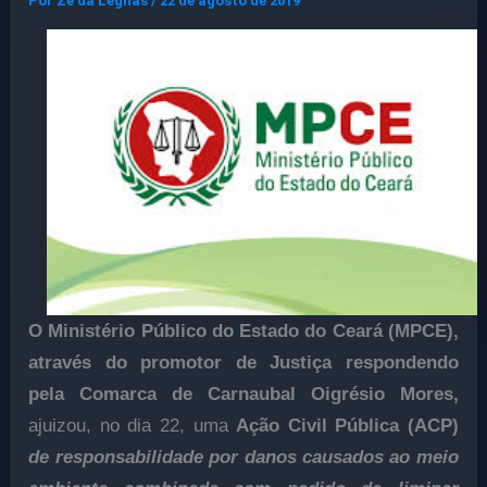
Por
Ze da Legnas
/
22 de agosto de 2019
O Ministério Público do Estado do Ceará (MPCE),
através do promotor de Justiça respondendo
pela Comarca de Carnaubal Oigrésio Mores,
ajuizou, no dia 22, uma
Ação Civil Pública (ACP)
de responsabilidade por danos causados ao meio