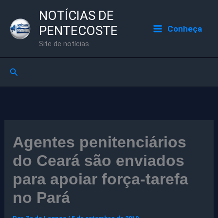
Ir
NOTÍCIAS DE
para
PENTECOSTE
Conheça
o
Site de notícias
conteúdo
Pesquisar
Agentes penitenciários
do Ceará são enviados
para apoiar força-tarefa
no Pará