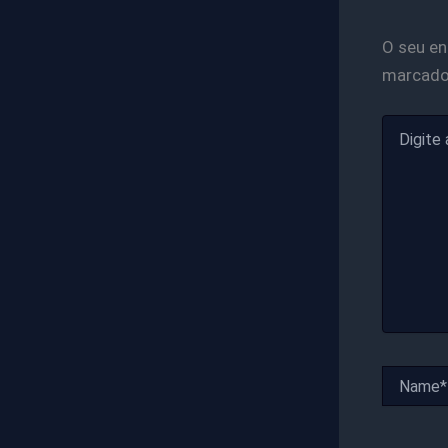
O seu en
marcad
Digite
aqui...
Name*