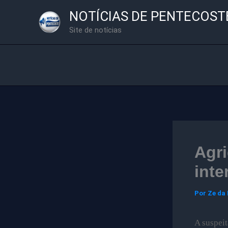
Ir
NOTÍCIAS DE PENTECOST
para
Site de notícias
o
conteúdo
Agri
inte
Por
Ze da
A suspeit