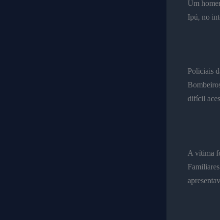
Um homem 
Ipú, no in
Policiais
Bombeiros
difícil ace
A vítima f
Familiare
apresenta