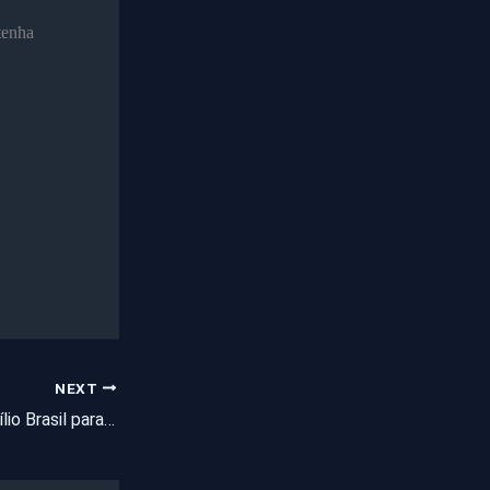
tenha
NEXT
Caixa paga hoje Auxílio Brasil para beneficiário com NIS final 8