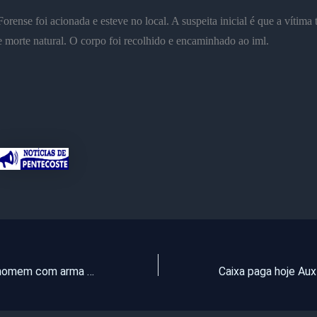
Forense foi acionada e esteve no local. A suspeita inicial é que a vítima 
 morte natural. O corpo foi recolhido e encaminhado ao iml.
PMCE prende homem com arma e drogas após abordagem em Cascavel