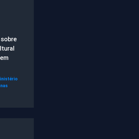
 sobre
tural
 em
inistério
gnas