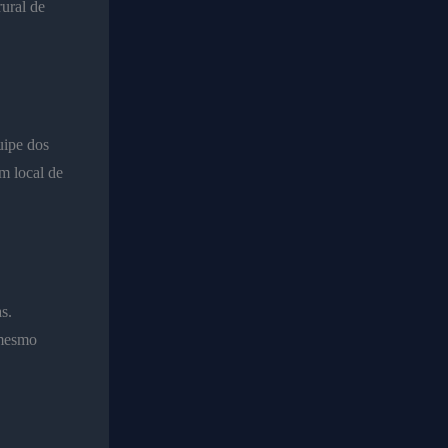
ural de
uipe dos
m local de
s.
 mesmo