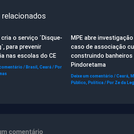
 relacionados
cria o serviço ´Disque-
MPE abre investigação
g`, para prevenir
caso de associação cul
ia nas escolas do CE
construindo banheiros
Pindoretama
 comentário
/
Brasil
,
Ceará
/ Por
gnas
Deixe um comentário
/
Ceará
,
M
Público
,
Política
/ Por
Ze da Le
um comentário