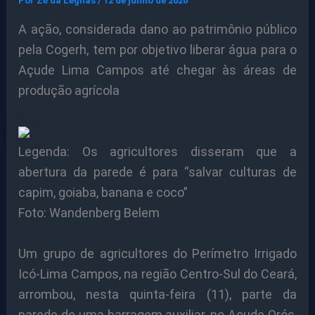
Por
Ze da Legnas
/
12 de junho de 2020
A ação, considerada dano ao patrimônio público
pela Cogerh, tem por objetivo liberar água para o
Açude Lima Campos até chegar às áreas de
produção agrícola
Legenda: Os agricultores disseram que a
abertura da parede é para “salvar culturas de
capim, goiaba, banana e coco”
Foto: Wandenberg Belem
Um grupo de agricultores do Perímetro Irrigado
Icó-Lima Campos, na região Centro-Sul do Ceará,
arrombou, nesta quinta-feira (11), parte da
parede de uma barragem auxiliar, no Açude Orós,