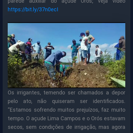
parede auxiliar do açude Orós; veja vídeo
https://bit.ly/37n0ecI
Os irrigantes, temendo ser chamados a depor
pelo ato, não quiseram ser identificados.
“Estamos sofrendo muitos prejuízos, faz muito
tempo. O açude Lima Campos e o Orós estavam
secos, sem condições de irrigação, mas agora