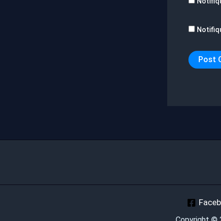
Notifiq
Notifiq
Face
Copyright ©