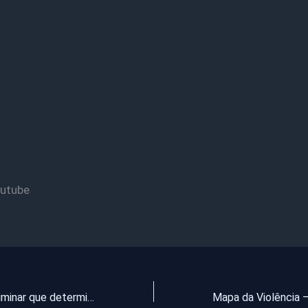
outube
Justiça cassa liminar que determinava repasse de 8% para a Câmara Municipal de Paramoti