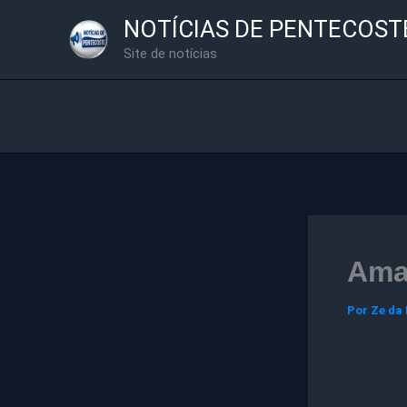
Ir
NOTÍCIAS DE PENTECOST
para
Site de notícias
o
conteúdo
Ama
Por
Ze da