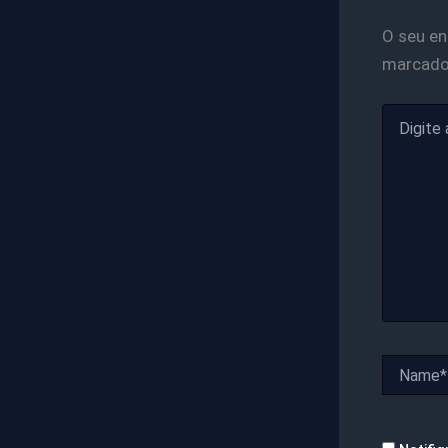
O seu en
marcad
Digite
aqui...
Name*