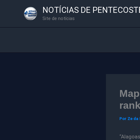
Ir
NOTÍCIAS DE PENTECOST
para
Site de notícias
o
conteúdo
Mapa
ran
Por
Ze da
“Alagoas