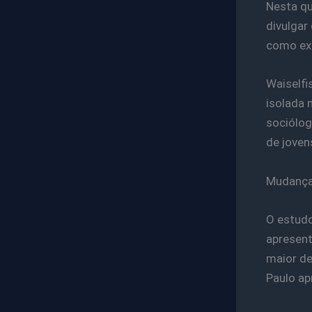
Nesta qu
divulgar
como ex
Waiself
isolada 
sociólog
de joven
Mudanç
O estudo
apresent
maior de
Paulo ap