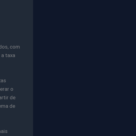
ados, com
 a taxa
xas
erar o
rtir de
tema de
mais