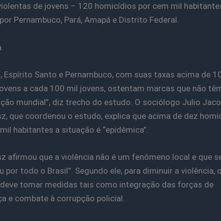
iolentas de jovens – 120 homicídios por cem mil habitantes
por Pernambuco, Pará, Amapá e Distrito Federal.
a
, Espírito Santo e Pernambuco, com suas taxas acima de 1
jovens a cada 100 mil jovens, ostentam marcas que não tê
ão mundial”, diz trecho do estudo. O sociólogo Julio Jac
sz, que coordenou o estudo, explica que acima de dez homi
mil habitantes a situação é “epidêmica”.
sz afirmou que a violência não é um fenômeno local e que s
 por todo o Brasil”. Segundo ele, para diminuir a violência, 
deve tomar medidas tais como integração das forças de
a e combate à corrupção policial.