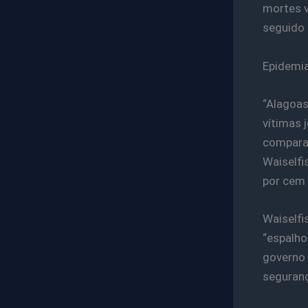
mortes v
seguido 
Epidemi
“Alagoas
vítimas 
comparaç
Waiselfi
por cem 
Waiselfi
“espalhou
governo 
seguranç