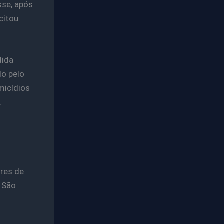
sse, após
citou
dida
do pelo
micídios
.
ares de
 São