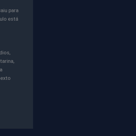
aiu para
ulo está
dios,
arina,
a
texto