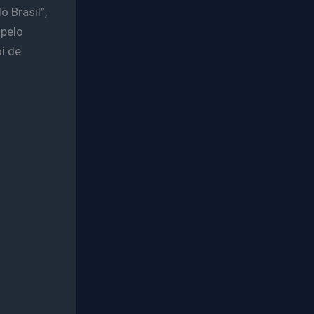
 Brasil”,
 pelo
i de