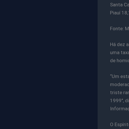
Santa Ca
Piauí 18,
Fonte: M
Há dez a
uma taxa
de homic
“Um esta
moderada
triste r
1999″, d
Informaç
O Espíri