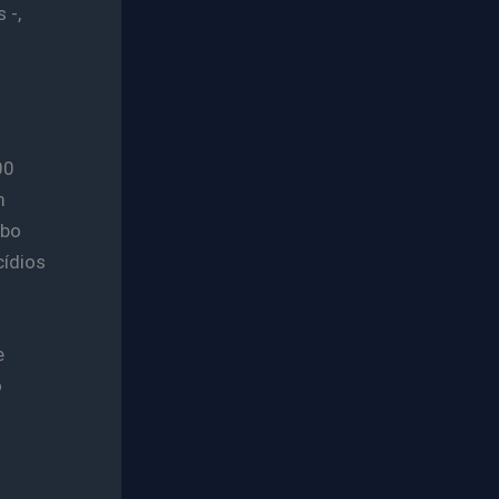
 -,
00
m
obo
cídios
e
o