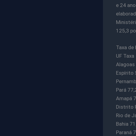
e 24 ano
elaborad
Ministér
125,3 po
Taxa de 
UF Taxa
Alagoas
Espírito
Pernamb
Pará 77,
Amapá 7
Distrito 
Rio de J
Bahia 71
Paraná 7