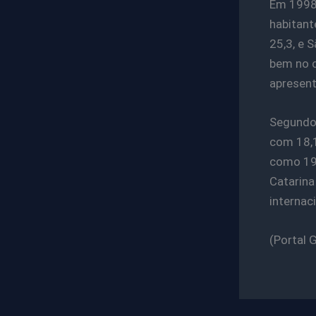
Em 1998,
habitant
25,3, e 
bem no c
apresent
Segundo 
com 18,1
como 19,
Catarina
internaci
(Portal 