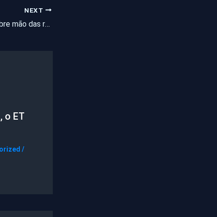
NEXT
Deputado federal abre mão das regalias do mandato
, o ET
orized
/