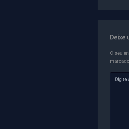
Deixe 
O seu en
marcad
Digite
aqui...