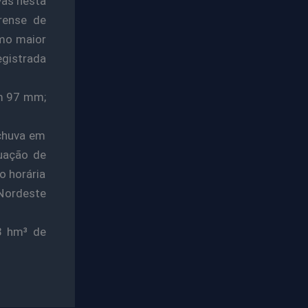
vas nesta
rense de
imo maior
egistrada
om 97 mm;
 chuva em
tuação de
o horária
 Nordeste
3 hm³ de