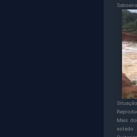
Saboeir
Situaçã
Reprodu
Mais do
estado 