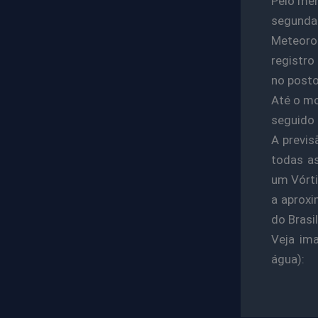
Pelo men
segunda
Meteorol
registro
no posto
Até o mo
seguido
A previs
todas as
um Vórti
a aproxi
do Brasi
Veja im
água):