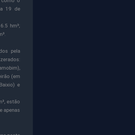
m como o
ia 19 de
16.5 hm³;
m³.
dos pela
 zerados:
ramobim),
eirão (em
aixio) e
³, estão
de apenas