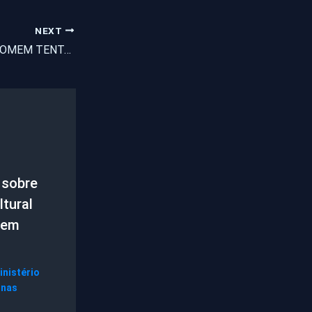
NEXT
POLÍCIA FLAGRA HOMEM TENTANDO VIOLAR CAIXAS ELETRÔNICOS DA AGÊNCIA DO BANCO DO BRASIL DE ITAPAJÉ
 sobre
tural
 em
inistério
gnas