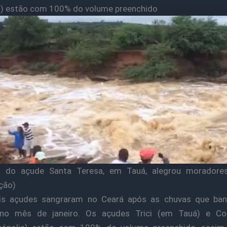
o) estão com 100% do volume preenchido
o do açude Santa Teresa, em Tauá, alegrou moradore
ção)
is açudes sangraram no Ceará após as chuvas que ba
no mês de janeiro. Os açudes Trici (em Tauá) e Co