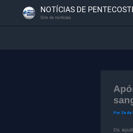
Ir
NOTÍCIAS DE PENTECOST
para
Site de notícias
o
conteúdo
Após
san
Por
Ze da
Os açude