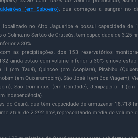
anópolis) estão com 100% do volume preenchido, assi
aldeirões (em Saboeiro)
, que começou a sangrar no d
ca localizado no Alto Jaguaribe e possui capacidade de 
 o Colina, no Sertão de Crateús, tem capacidade de 3.25 h
nferior a 30%
om as precipitações, dos 153 reservatórios monitora
132 ainda estão com volume inferior a 30% e nove estão
a II (em Tauá), Quincoé (em Acopiara), Pirabibu (Quixe
obim (em Quixeramobim), São José I (em Boa Viagem), Vi
gem), São Domingos (em Caridade), Jenipapeiro II (em B
m Independência).
es do Ceará, que têm capacidade de armazenar 18.718 hm
me atual de 2.292 hm³, representando média de volume 