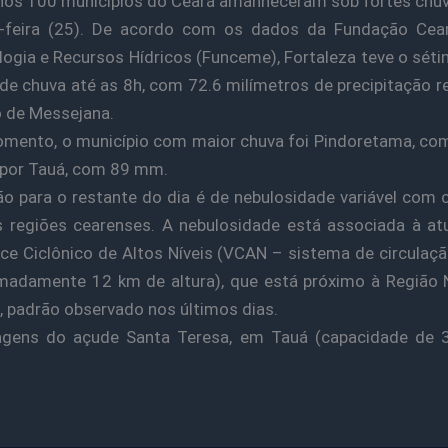
os 100 municípios do Ceará amanheceram sob fortes chu
-feira (25). De acordo com os dados da Fundação Cea
ogia e Recursos Hídricos (Funceme), Fortaleza teve o sét
 de chuva até as 8h, com 72.6 milímetros de precipitação r
 de Messejana.
mento, o município com maior chuva foi Pindoretama, c
 por Tauá, com 89 mm.
ão para o restante do dia é de nebulosidade variável com
 regiões cearenses. A nebulosidade está associada à a
ce Ciclônico de Altos Níveis (VCAN – sistema de circulaçã
madamente 12 km de altura), que está próximo à Região
l, padrão observado nos últimos dias.
agens do açude Santa Teresa, em Tauá (capacidade de 