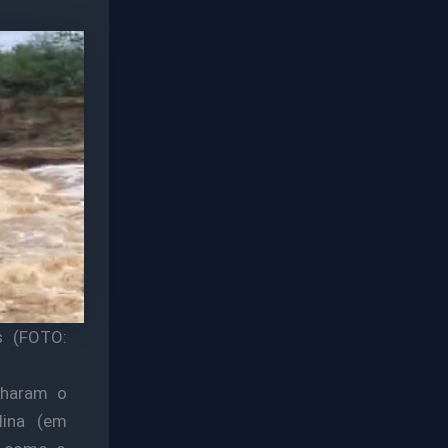
s (FOTO:
nharam o
lina (em