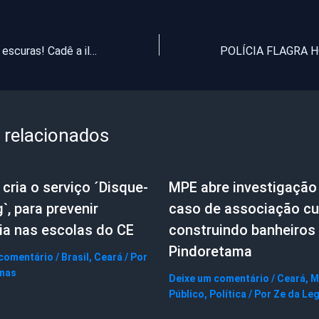
Pentecoste às escuras! Cadê a iluminação pública prefeita? (vídeo)
 relacionados
cria o serviço ´Disque-
MPE abre investigação
g`, para prevenir
caso de associação cul
ia nas escolas do CE
construindo banheiros
Pindoretama
 comentário
/
Brasil
,
Ceará
/ Por
gnas
Deixe um comentário
/
Ceará
,
M
Público
,
Política
/ Por
Ze da Le