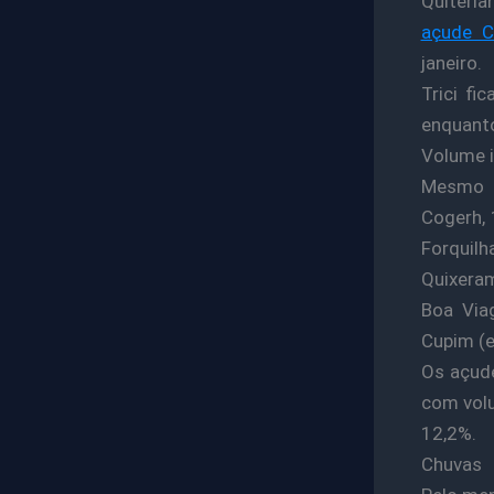
Quiteri
açude C
janeiro.
Trici fi
enquanto
Volume i
Mesmo c
Cogerh, 
Forquilh
Quixeram
Boa Via
Cupim (e
Os açud
com volu
12,2%.
Chuvas