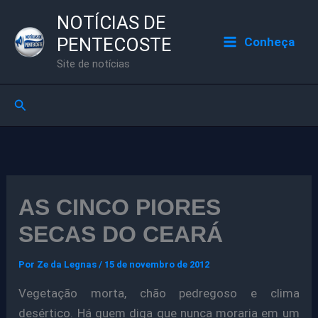
Ir
NOTÍCIAS DE
para
PENTECOSTE
Conheça
o
Site de notícias
conteúdo
Pesquisar
AS CINCO PIORES
SECAS DO CEARÁ
Por
Ze da Legnas
/
15 de novembro de 2012
Vegetação morta, chão pedregoso e clima
desértico. Há quem diga que nunca moraria em um