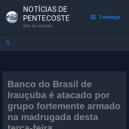
Ir
NOTÍCIAS DE
para
PENTECOSTE
Conheça
o
Site de notícias
conteúdo
Pesquisar
Banco do Brasil de
Irauçuba é atacado por
grupo fortemente armado
na madrugada desta
terça-feira