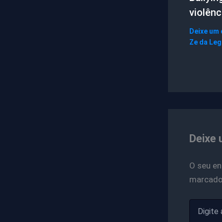
violênc
Deixe um
Ze da Le
Deixe 
O seu en
marcad
Digite
aqui...