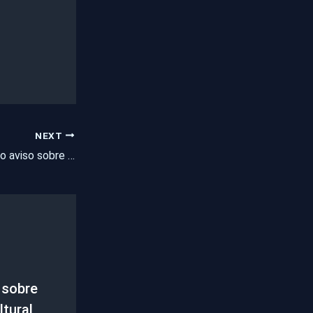
NEXT
Funceme emite novo aviso sobre baixa umidade no ar; veja detalhes
 sobre
tural