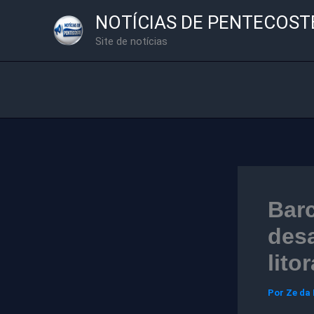
Ir
NOTÍCIAS DE PENTECOST
para
Site de notícias
o
conteúdo
Barc
desa
lito
Por
Ze da