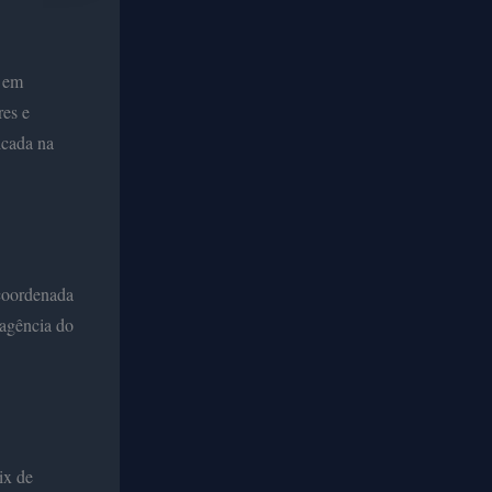
, em
res e
icada na
 coordenada
 agência do
ix de