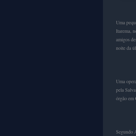
Uma peque
Itarema, n
amigos des
noite da úl
Uma operaç
pela Salva
órgão em C
Segundo An