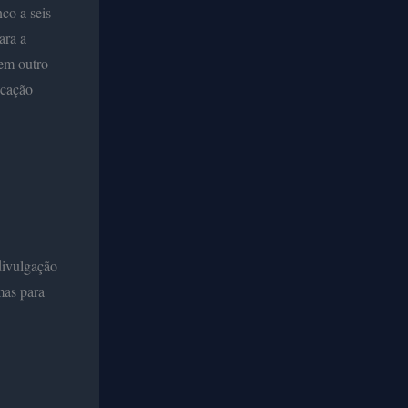
co a seis
ara a
 em outro
icação
divulgação
mas para