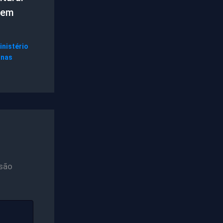
 em
inistério
gnas
são