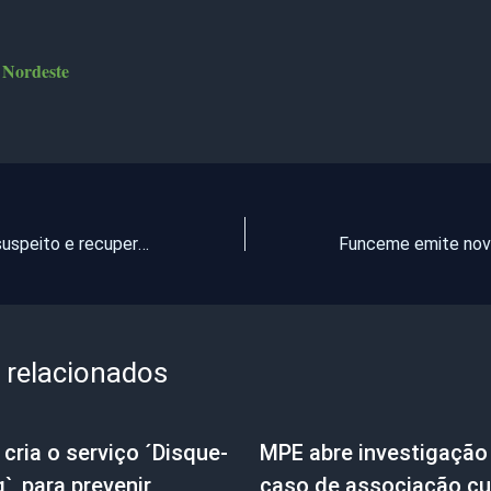
 Nordeste
PMCE prende suspeito e recupera material furtado de colégio em Canindé
 relacionados
cria o serviço ´Disque-
MPE abre investigação
g`, para prevenir
caso de associação cul