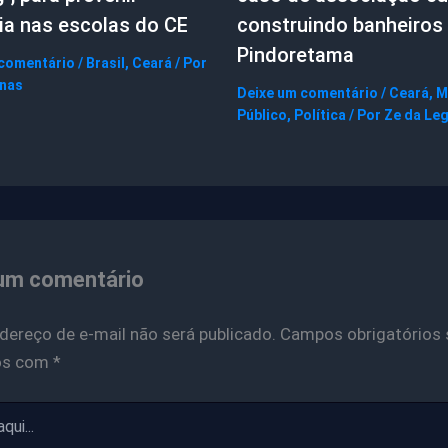
ia nas escolas do CE
construindo banheiros
Pindoretama
 comentário
/
Brasil
,
Ceará
/ Por
gnas
Deixe um comentário
/
Ceará
,
M
Público
,
Política
/ Por
Ze da Le
um comentário
dereço de e-mail não será publicado.
Campos obrigatórios 
os com
*