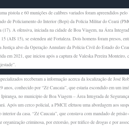
uma pistola e 60 munições de calibres variados foram apreendidos pelo
ado de Policiamento do Interior (Bepi) da Polícia Militar do Ceará (PM
ra (17). A ofensiva, iniciada na cidade de Boa Viagem, na Área Integra
15 (AIS 15), se estendeu até Fortaleza. Dois homens foram presos, ent
a Justiça alvo da Operação Annulare da Polícia Civil do Estado do Cea
ida em 2021, que iniciou após a captura de Valeska Pereira Monteiro, 
estade”.
ecializados receberam a informação acerca da localização de José Rob
29 anos, conhecido por “Zé Caucaia”, que estaria escondido em um imó
e Ipiranga, no município de Boa Viagem – Área Integrada de Seguranç
ará. Após um cerco policial, a PMCE efetuou uma abordagem aos suspe
 interior da casa. “Zé Caucaia”, que constava com mandado de prisão
ar organização criminosa, por extorsão, por tráfico de drogas e por asso