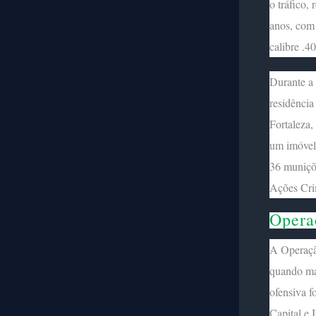
o tráfico,
anos, com 
calibre .4
Durante a
residência
Fortaleza,
um imóvel
36 muniçõ
Ações Cri
Opera
A Operaçã
quando mai
ofensiva f
Capital e 