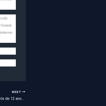
ecida
o Grande
iminosas
NEXT
Corpo de adolescente de 12 anos desaparecido desde domingo é identificado pela polícia em Fortaleza