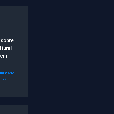
 sobre
tural
 em
inistério
gnas