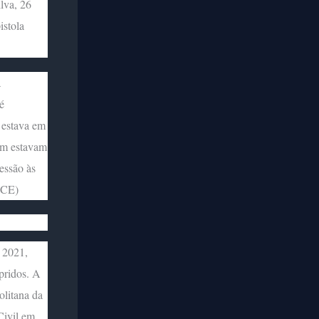
lva, 26
istola
a
é
e estava em
ém estavam
essão às
-CE)
 2021,
pridos. A
olitana da
 Civil em