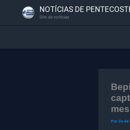
Ir
NOTÍCIAS DE PENTECOST
para
Site de notícias
o
conteúdo
Bepi
capt
mes
Por
Ze da