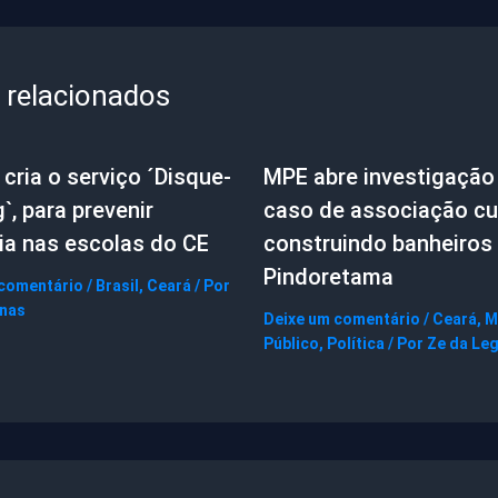
 relacionados
cria o serviço ´Disque-
MPE abre investigação
g`, para prevenir
caso de associação cul
ia nas escolas do CE
construindo banheiros
Pindoretama
 comentário
/
Brasil
,
Ceará
/ Por
gnas
Deixe um comentário
/
Ceará
,
M
Público
,
Política
/ Por
Ze da Le