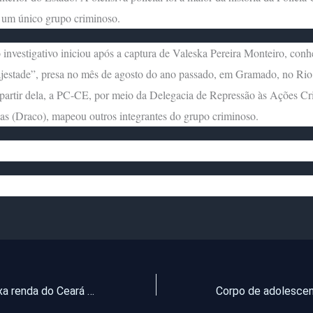
 um único grupo criminoso.
 investigativo iniciou após a captura de Valeska Pereira Monteiro, conh
estade”, presa no mês de agosto do ano passado, em Gramado, no Ri
partir dela, a PC-CE, por meio da Delegacia de Repressão às Ações Cr
s (Draco), mapeou outros integrantes do grupo criminoso.
Famílias de baixa renda do Ceará podem trocar a parabólica pela antena digital gratuitamente