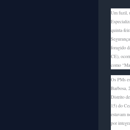
Um fuzil, 
Especializ
quinta-fei
Segurança 
foragido d
CE), ocorr
como “Maj
Os PMs esp
Barbosa, 
Distrito d
15) do Ce
estavam no
por integr