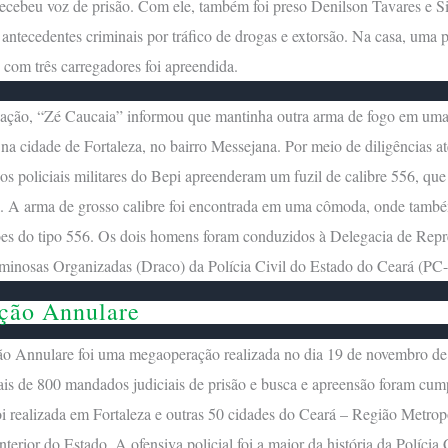
 recebeu voz de prisão. Com ele, também foi preso Denilson Tavares e Si
antecedentes criminais por tráfico de drogas e extorsão. Na casa, uma p
0 com três carregadores foi apreendida.
 ação, “Zé Caucaia” informou que mantinha outra arma de fogo em um
 na cidade de Fortaleza, no bairro Messejana. Por meio de diligências at
 os policiais militares do Bepi apreenderam um fuzil de calibre 556, qu
. A arma de grosso calibre foi encontrada em uma cômoda, onde tamb
es do tipo 556. Os dois homens foram conduzidos à Delegacia de Repr
minosas Organizadas (Draco) da Polícia Civil do Estado do Ceará (PC
ção Annulare
o Annulare foi uma megaoperação realizada no dia 19 de novembro de
s de 800 mandados judiciais de prisão e busca e apreensão foram cum
oi realizada em Fortaleza e outras 50 cidades do Ceará – Região Metrop
Interior do Estado. A ofensiva policial foi a maior da história da Polícia