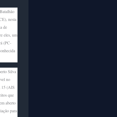
 Batalhão
CE), nesta
da de
re eles, um
rá (PC-
conhecida
erto Silva
vel no
a 15 (AIS
itos que
 em aberto
ciação para