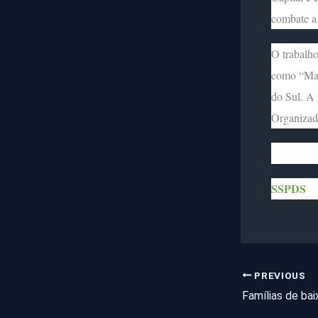
combate a
O trabalho
como “Maj
do Sul. A 
Organizada
SSPDS
PREVIOUS