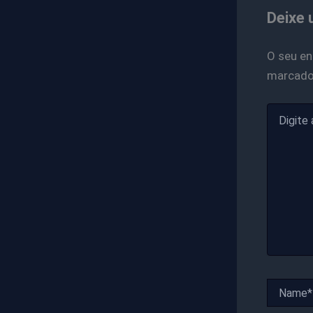
Deixe 
O seu en
marcad
Digite
aqui...
Name*