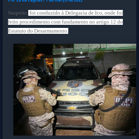
Por
Ze da Legnas
/
7 de março de 2022
Suspeito
foi conduzido à Delegacia de Ico, onde foi
feito procedimento com fundamento no artigo 12 do
Estatuto do Desarmamento.