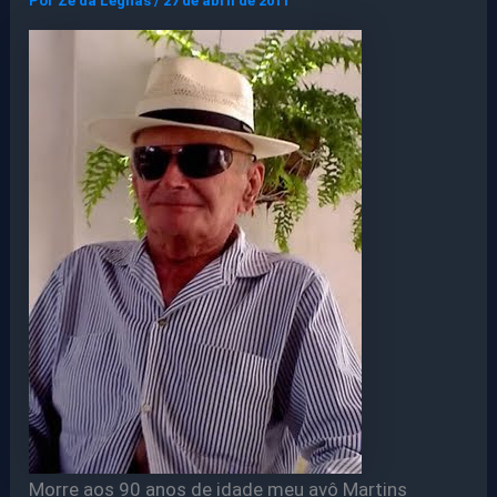
Por
Ze da Legnas
/
27 de abril de 2011
Morre aos 90 anos de idade meu avô Martins