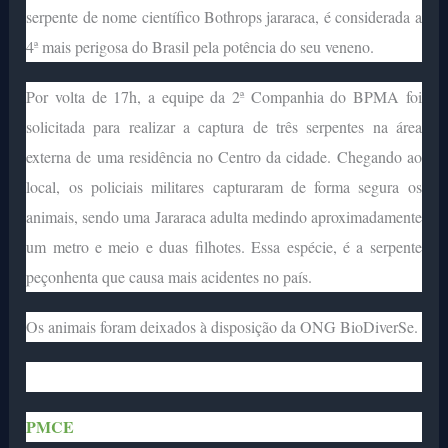
serpente de nome científico Bothrops jararaca, é considerada a
4ª mais perigosa do Brasil pela potência do seu veneno.
Por volta de 17h, a equipe da 2ª Companhia do BPMA foi
solicitada para realizar a captura de três serpentes na área
externa de uma residência no Centro da cidade. Chegando ao
local, os policiais militares capturaram de forma segura os
animais, sendo uma Jararaca adulta medindo aproximadamente
um metro e meio e duas filhotes. Essa espécie, é a serpente
peçonhenta que causa mais acidentes no país.
Os animais foram deixados à disposição da ONG BioDiverSe.
PMCE