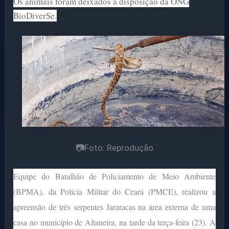
Os animais foram deixados à disposição da ONG
BioDiverSe.
📷Foto: Reprodução
Equipe do Batalhão de Policiamento de Meio Ambiente
(BPMA), da Polícia Militar do Ceará (PMCE), realizou a
apreensão de três serpentes Jararacas na área externa de uma
casa no município de Altaneira, na tarde da terça-feira (23). A