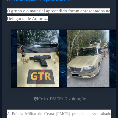
Por
Ze da Legnas
/
3 de janeiro de 2022
O grupo e o material apreendido foram apresentados na
Delegacia de Aquiraz.
📷Foto: PMCE/ Divulgação
A Polícia Militar do Ceará (PMCE) prendeu, nesse sábado