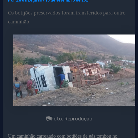
Por
Ze da Legnas
/
15 de setembro de 2021
Os botijões preservados foram transferidos para outro
caminhão.
📷Foto: Reprodução
Um caminhão carregado com botijões de gás tombou no