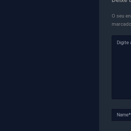
O seu en
marcad
Digite
aqui...
Name*