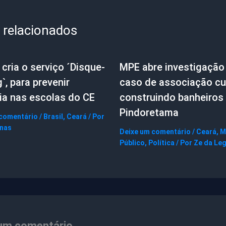
 relacionados
cria o serviço ´Disque-
MPE abre investigação
g`, para prevenir
caso de associação cul
ia nas escolas do CE
construindo banheiros
Pindoretama
 comentário
/
Brasil
,
Ceará
/ Por
gnas
Deixe um comentário
/
Ceará
,
M
Público
,
Política
/ Por
Ze da Le
um comentário