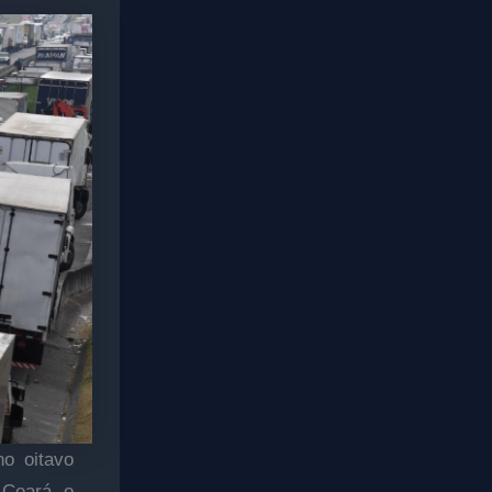
no oitavo
 Ceará, o