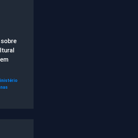
 sobre
tural
 em
inistério
gnas