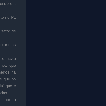
penso em
sto no PL
 setor de
toristas
iro havia
rnet, que
eiros na
de que os
da” que é
odos.
ão com a