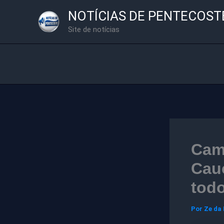
Ir
NOTÍCIAS DE PENTECOST
para
Site de notícias
o
conteúdo
Cam
Cau
todo
Por
Ze da