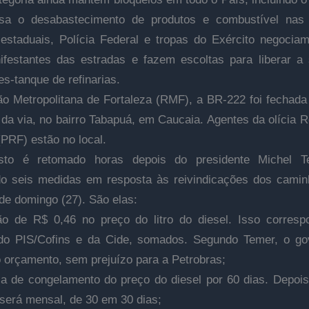
sa o desabastecimento de produtos e combustível nas 
 estaduais, Polícia Federal e tropas do Exército negocia
festantes das estradas e fazem escoltas para liberar a
s-tanque de refinarias.
o Metropolitana de Fortaleza (RMF), a BR-222 foi fechada
 da via, no bairro Tabapuá, em Caucaia. Agentes da olícia R
(PRF) estão no local.
sto é retomado horas depois do presidente Michel T
o seis medidas em resposta às reivindicações dos camin
 de domingo (27). São elas:
o de R$ 0,46 no preço do litro do diesel. Isso corres
do PIS/Cofins e da Cide, somados. Segundo Temer, o go
o orçamento, sem prejuízo para a Petrobras;
ia de congelamento do preço do diesel por 60 dias. Depois
 será mensal, de 30 em 30 dias;