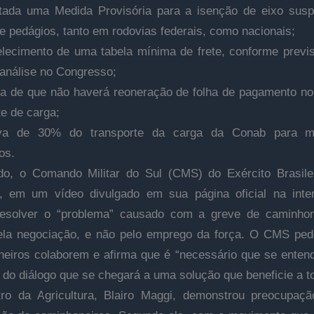
itada uma Medida Provisória para a isenção de eixo sus
e pedágios, tanto em rodovias federais, como nacionais;
lecimento de uma tabela mínima de frete, conforme previ
análise no Congresso;
ia de que não haverá reoneração de folha de pagamento no
te de carga;
va de 30% do transporte da carga da Conab para mo
os.
o, o Comando Militar do Sul (CMS) do Exército Brasile
, em um vídeo divulgado em sua página oficial na inte
resolver o “problema” causado com a greve de caminhon
ela negociação, e não pelo emprego da força. O CMS pe
eiros colaborem e afirma que é “necessário que se enten
 do diálogo que se chegará a uma solução que beneficie a t
tro da Agricultura, Blairo Maggi, demonstrou preocupaç