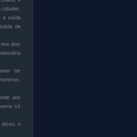
cidades.
m a saída
 saída de
 nos dois
odoviária
emer ter
honeiros,
ponde aos
verno irá
 disso, o