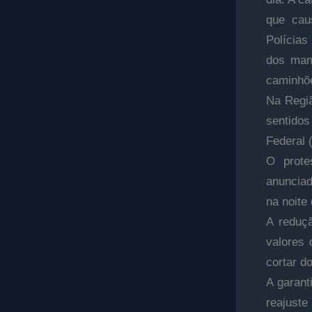
que cau
Polícias
dos mani
caminhõe
Na Regiã
sentidos
Federal 
O prote
anunciad
na noite
A reduçã
valores 
cortar d
A garant
reajuste