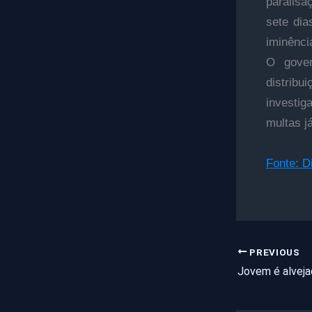
paralisa
sete dia
iminênci
O gover
distribu
investig
multas j
Fonte: D
PREVIOUS