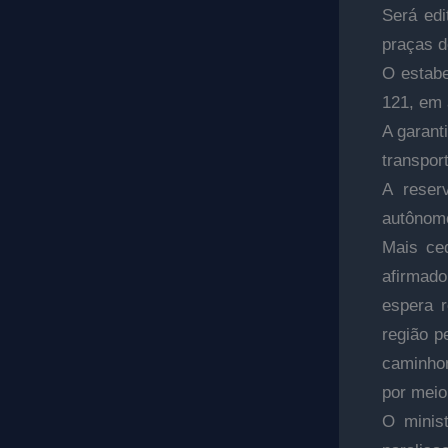
Será ed
praças d
O estabe
121, em 
A garant
transpor
A reser
autônom
Mais ced
afirmado
espera 
região p
caminhon
por meio
O minis