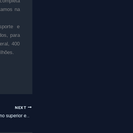
 completa
stamos na
sporte e
dos, para
eral, 400
lhões.
NEXT
Instituições de ensino superior em Fortaleza funcionam normalmente nesta terça (29)