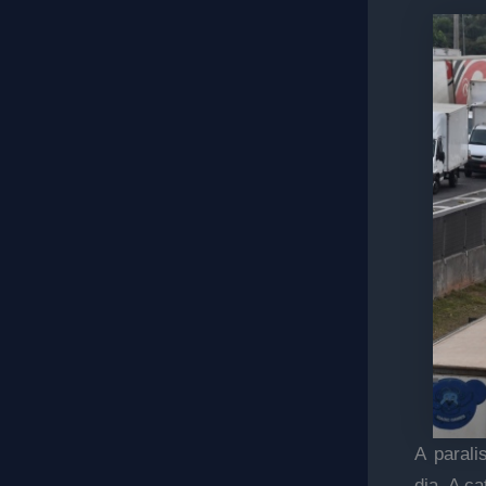
A parali
dia. A c