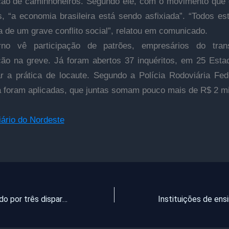
ção de caminhoneiros. Segundo ele, com o movimento que
s, “a economia brasileira está sendo asfixiada”. “Todos e
a de um grave conflito social”, relatou em comunicado.
no vê participação de patrões, empresários do tran
ição na greve. Já foram abertos 37 inquéritos, em 25 Esta
ar a prática de locaute. Segundo a Polícia Rodoviária Fed
á foram aplicadas, que juntas somam pouco mais de R$ 2 mi
iário do Nordeste
Jovem é alvejado por três disparos de arma de fogo no bairro Pedreira, em Pentecoste