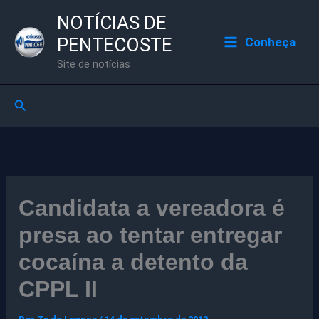
Ir
NOTÍCIAS DE
para
PENTECOSTE
Conheça
o
Site de notícias
conteúdo
Pesquisar
Candidata a vereadora é
presa ao tentar entregar
cocaína a detento da
CPPL II