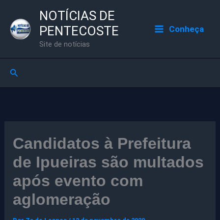
Ir
NOTÍCIAS DE
para
PENTECOSTE
Conheça
o
Site de notícias
conteúdo
Pesquisar
Candidatos à Prefeitura
de Ipueiras são multados
após evento com
aglomeração