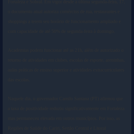
Fortaleza e Sobral. Em vigor desde a última segunda-feira, 17,
o documento atual autoriza comércios de rua, restaurantes e
shoppings a terem seu horário de funcionamento ampliado e
com capacidade de até 50% de segunda-feira à domingo.
Academias podem funcionar até as 21h, além de autorizado o
retorno de atividades em clubes, escolas de esporte, areninhas,
aulas práticas de ensino superior e atividades extracurriculares
das escolas.
Naquele dia, o governador Camilo Santana (PT) afirmou que
a taxa de positividade reduziu significativamente em Fortaleza
mas permaneceu elevada em outros municípios. Por isso, as
Regiões de Saúde do Cariri, Sertão Central e Litoral