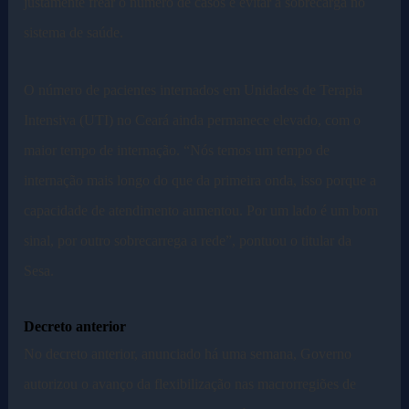
justamente frear o número de casos e evitar a sobrecarga no
sistema de saúde.
O número de pacientes internados em Unidades de Terapia
Intensiva (UTI) no Ceará ainda permanece elevado, com o
maior tempo de internação. “Nós temos um tempo de
internação mais longo do que da primeira onda, isso porque a
capacidade de atendimento aumentou. Por um lado é um bom
sinal, por outro sobrecarrega a rede”, pontuou o titular da
Sesa.
Decreto anterior
No decreto anterior, anunciado há uma semana, Governo
autorizou o avanço da flexibilização nas macrorregiões de