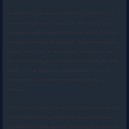
As medidas do novo decreto cearense de isolamento social
foram anunciadas neste sábado, 22 de maio (22/05), pelo
governador Camilo Santana em suas redes sociais. O Ceará
vai prorrogar o decreto de isolamento divulgado na semana
passada, sem avançar na flexibilização. Na região do Cariri,
haverá a recomendação de medidas mais restritivas. Na tarde
ontem, o Comitê Estadual de Enfrentamento à Pandemia
realizou reunião para analisar os cenários e discutir as
medidas.
A decisão de recomendar de que municípios do Cariri adotem
medidas mais restritivas é baseado nos índices elevados da
positividade dos casos, agora em 58% na região. A média do