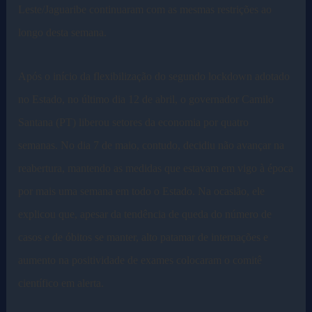
Leste/Jaguaribe continuaram com as mesmas restrições ao
longo desta semana.
Após o início da flexibilização do segundo lockdown adotado
no Estado, no último dia 12 de abril, o governador Camilo
Santana (PT) liberou setores da economia por quatro
semanas. No dia 7 de maio, contudo, decidiu não avançar na
reabertura, mantendo as medidas que estavam em vigo à época
por mais uma semana em todo o Estado. Na ocasião, ele
explicou que, apesar da tendência de queda do número de
casos e de óbitos se manter, alto patamar de internações e
aumento na positividade de exames colocaram o comitê
científico em alerta.