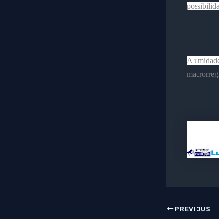
possibilid
A umidade
macrorregi
PREVIOUS