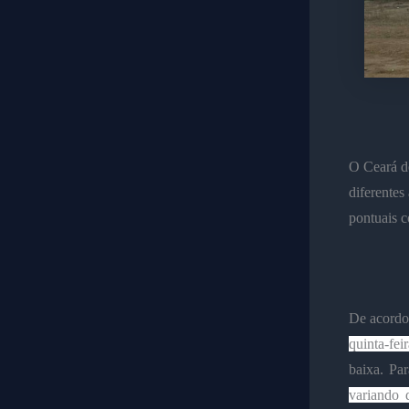
O Ceará de
diferentes
pontuais c
De acord
quinta-fei
baixa. Pa
variando 