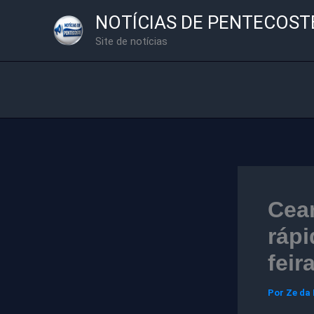
Ir
NOTÍCIAS DE PENTECOST
para
Site de notícias
o
conteúdo
Cea
rápi
feir
Por
Ze da