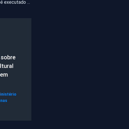
Homem de 29 anos é executado a tiros no interior do Ceará
 sobre
tural
 em
inistério
gnas