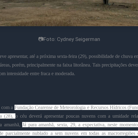
📷Foto: Cydney Seigerman
ve apresentar, até a próxima sexta-feira (29), possibilidade de chuva e
 áreas, porém, principalmente na faixa litorânea. Tais precipitações deve
om intensidade entre fraca e moderada.
o com a
Fundação Cearense de Meteorologia e Recursos Hídricos (Func
ra (28),
o céu deverá apresentar poucas nuvens com a umidade rela
ra amanhã,
Já para amanhã, sexta, 29, a expectativa, neste momento
de parcialmente nublado a sem nuvens em todas as macrorregiões