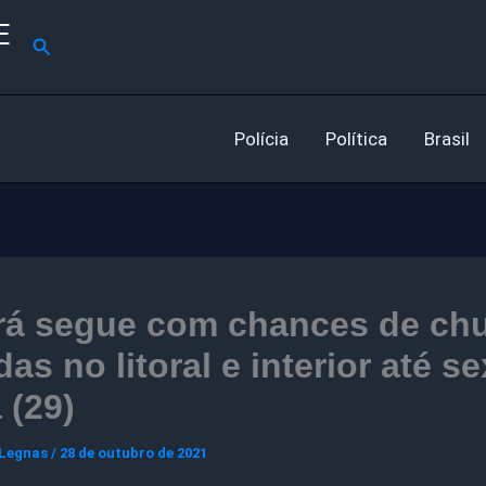
E
Pesquisar
Polícia
Política
Brasil
rá segue com chances de ch
das no litoral e interior até se
a (29)
 Legnas
/
28 de outubro de 2021