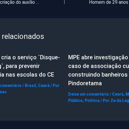
Câmara aprova criação do auxílio gás para famílias de baixa renda; Governo pagará 50% do botijão
 relacionados
cria o serviço ´Disque-
MPE abre investigação
g`, para prevenir
caso de associação cul
ia nas escolas do CE
construindo banheiros
Pindoretama
 comentário
/
Brasil
,
Ceará
/ Por
gnas
Deixe um comentário
/
Ceará
,
M
Público
,
Política
/ Por
Ze da Le