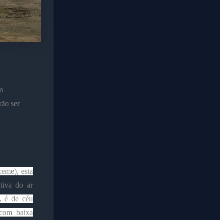
m
rão ser
eme), esta
tiva do ar
, é de céu
 com baixa