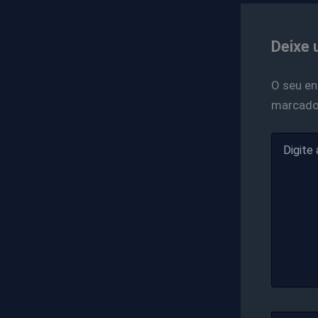
Deixe 
O seu en
marcad
Digite
aqui...
Name*