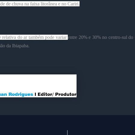
ade de chuva na faixa litorânea e no Cariri.
 relativa do ar também pode variar
entre 20% e 30% no centro-sul do 
ão da Ibiapaba.