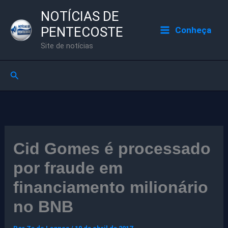
Ir
NOTÍCIAS DE
para
PENTECOSTE
Conheça
o
Site de notícias
conteúdo
Pesquisar
Cid Gomes é processado
por fraude em
financiamento milionário
no BNB