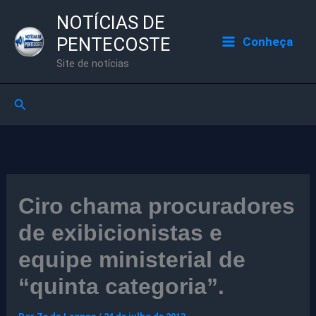
Ir
NOTÍCIAS DE
para
PENTECOSTE
Conheça
o
Site de notícias
conteúdo
Pesquisar
Ciro chama procuradores
de exibicionistas e
equipe ministerial de
“quinta categoria”.