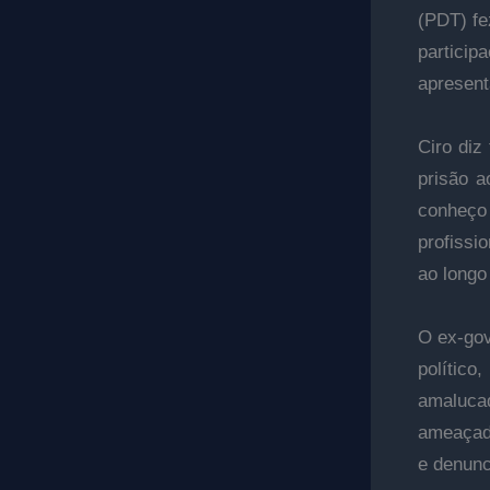
(PDT) fe
particip
apresent
Ciro diz
prisão a
conheço
profissi
ao longo 
O ex-gov
polític
amaluca
ameaçado
e denunc