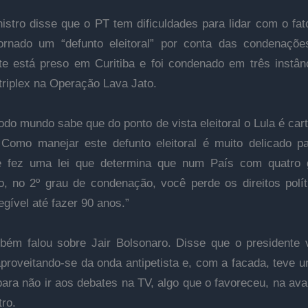
istro disse que o PT tem dificuldades para lidar com o fat
ornado um “defunto eleitoral” por conta das condenaçõ
te está preso em Curitiba e foi condenado em três instân
triplex na Operação Lava Jato.
odo mundo sabe que do ponto de vista eleitoral o Lula é cart
 Como manejar este defunto eleitoral é muito delicado p
le fez uma lei que determina que num País com quatro 
ão, no 2º grau de condenação, você perde os direitos polít
egível até fazer 90 anos.”
bém falou sobre Jair Bolsonaro. Disse que o presidente
aproveitando-se da onda antipetista e, com a facada, teve 
 para não ir aos debates na TV, algo que o favoreceu, na ava
tro.