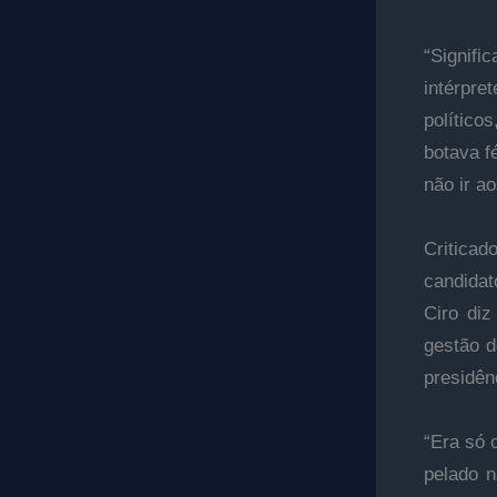
“Signif
intérpr
político
botava f
não ir a
Criticad
candidat
Ciro diz
gestão d
presidên
“Era só 
pelado n