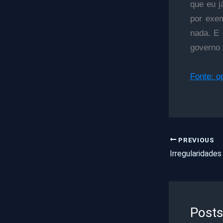
que eu j
por exem
nada. E 
governo 
Fonte: o
PREVIOUS
Posts