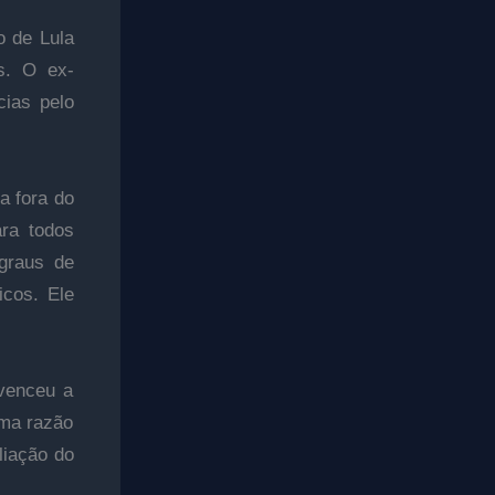
o de Lula
es. O ex-
cias pelo
a fora do
ara todos
graus de
icos. Ele
 venceu a
uma razão
liação do