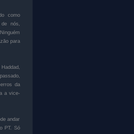
ido como
 de nós,
. Ninguém
azão para
o Haddad,
 passado,
 erros da
a a vice-
ode andar
do PT. Só