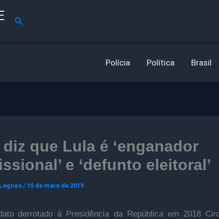
E
Pesquisar
Polícia
Política
Brasil
 diz que Lula é ‘enganador
issional’ e ‘defunto eleitoral’
 Legnas
/
15 de maio de 2019
dato derrotado à Presidência da República em 2018 Ci