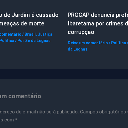
to de Jardim é cassado
PROCAP denuncia prefe
ameaças de morte
Ibaretama por crimes 
corrupção
 comentário
/
Brasil
,
Justiça
Política
/ Por
Ze da Legnas
Deixe um comentário
/
Política
da Legnas
um comentário
dereço de e-mail não será publicado.
Campos obrigatórios 
os com
*