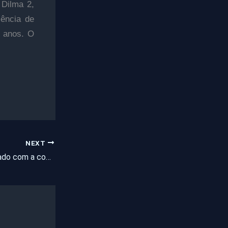
 Dilma 2,
iência de
0 anos. O
NEXT
Ceará será beneficiado com a construção de novas cisternas no interior