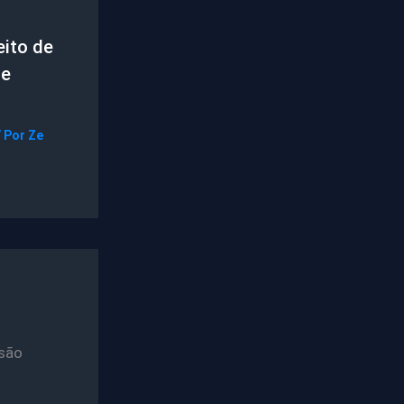
ito de
de
/ Por
Ze
são