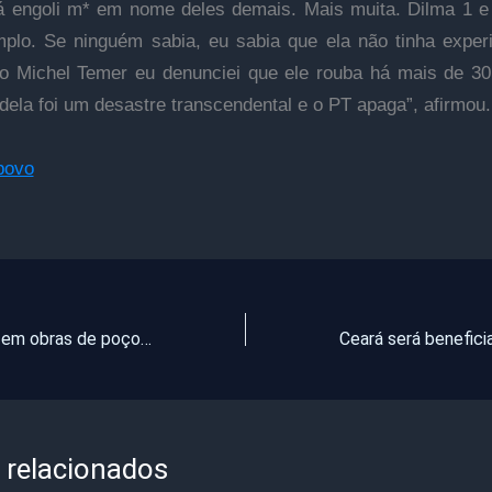
á engoli m* em nome deles demais. Mais muita. Dilma 1 e
plo. Se ninguém sabia, eu sabia que ela não tinha exper
o Michel Temer eu denunciei que ele rouba há mais de 3
dela foi um desastre transcendental e o PT apaga”, afirmou.
povo
Irregularidades em obras de poços no Ceará geram prejuízo de R$ 5 milhões, aponta CGU
 relacionados