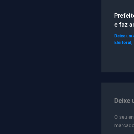
Prefei
e faz 
Deixe um
Eleitoral
,
Deixe 
O seu en
marcad