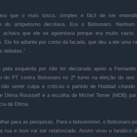
icava que o mais tosco, simples e fácil de ser entend
ete do antipetismo decolava. Era o Bolsonaro. Nenhum
s, achava que ele se aguentava porque era muito vazio
é. Ele foi adiante por conta da facada, que deu a ele uma r
os debates.”
o pela esquerda por não ter declarado apoio a Fernand
o do PT contra Bolsonaro no 2º turno na eleição do ano
 não sentir culpa e criticou o partido de Haddad citando
e Dilma Rousseff e a escolha de Michel Temer (MDB) par
cia de Dilma.
olhar para as pesquisas. Para o bolsominion, o Bolsonaro p
a rua e isso vai ser relativizado. Assim virou o fanático 