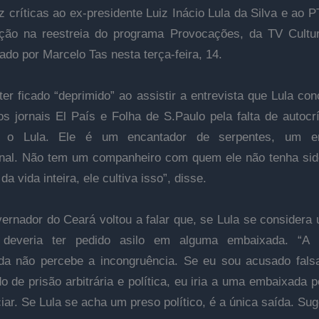
z críticas ao ex-presidente Luiz Inácio Lula da Silva e ao 
ação na reestreia do programa Provocações, da TV Cultu
ado por Marcelo Tas nesta terça-feira, 14.
 ter ficado “deprimido” ao assistir a entrevista que Lula co
os jornais El País e Folha de S.Paulo pela falta de autocrí
 o Lula. Ele é um encantador de serpentes, um e
onal. Não tem um companheiro com quem ele não tenha sid
da vida inteira, ele cultiva isso”, disse.
ernador do Ceará voltou a falar que, se Lula se considera
o, deveria ter pedido asilo em alguma embaixada. “A 
da não percebe a incongruência. Se eu sou acusado fals
 de prisão arbitrária e política, eu iria a uma embaixada pe
iar. Se Lula se acha um preso político, é a única saída. Suge