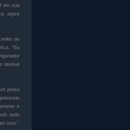
PT em sua
ra, agora
ncedeu da
tica. “Eu
nganador
o desleal
 um preso
petezada
amente e
dir asilo
ri isso.”