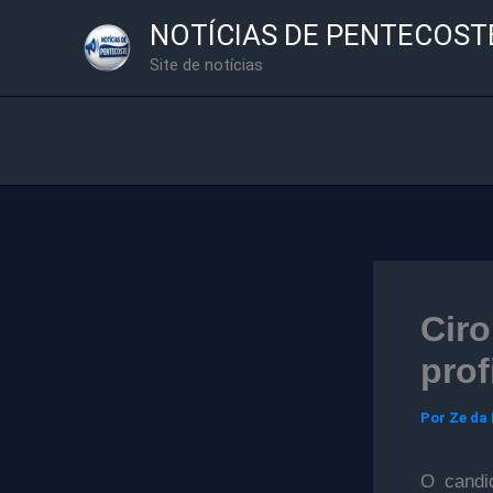
Ir
NOTÍCIAS DE PENTECOST
para
Site de notícias
o
conteúdo
Ciro
prof
Por
Ze da
O candi