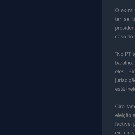
O ex-min
ter se t
presiden
caso do 
“No PT t
baralho.
eles. E
jurisdiç
está inel
Ciro tam
eleição 
factível
ex-minis